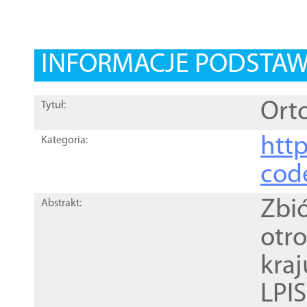
INFORMACJE PODSTA
Orto
Tytuł:
http
Kategoria:
cod
Zbi
Abstrakt:
otr
kra
LPI