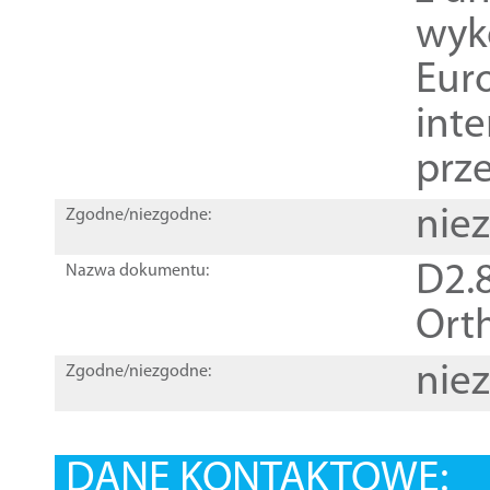
wyk
Euro
inte
prz
nie
Zgodne/niezgodne:
D2.8
Nazwa dokumentu:
Orth
nie
Zgodne/niezgodne:
DANE KONTAKTOWE: