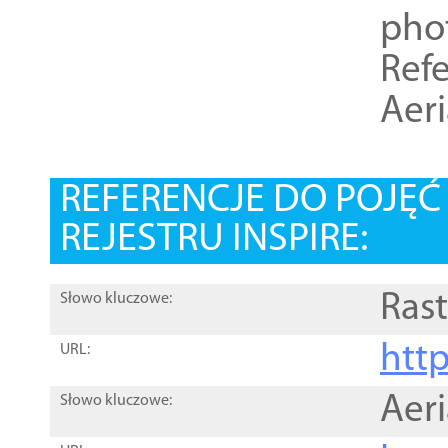
pho
Refe
Aer
REFERENCJE DO POJĘ
REJESTRU INSPIRE:
Rast
Słowo kluczowe:
htt
URL:
Aer
Słowo kluczowe: