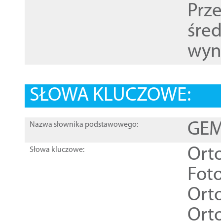
Prz
śre
wyn
SŁOWA KLUCZOWE:
GEME
Nazwa słownika podstawowego:
Ort
Słowa kluczowe:
Foto
Ort
Ort