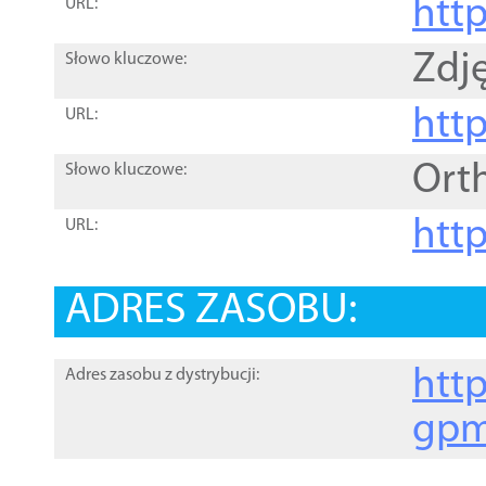
htt
URL:
Zdję
Słowo kluczowe:
htt
URL:
Ort
Słowo kluczowe:
http
URL:
ADRES ZASOBU:
http
Adres zasobu z dystrybucji:
gpm