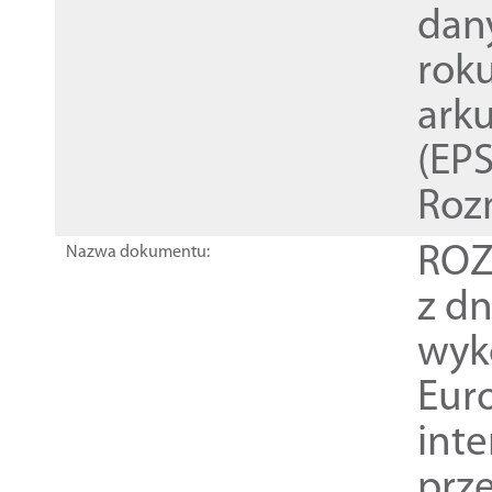
dan
rok
ark
(EPS
Roz
ROZ
Nazwa dokumentu:
z dn
wyk
Euro
inte
prz