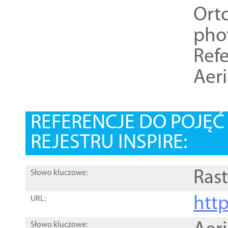
Ort
pho
Refe
Aer
REFERENCJE DO POJĘ
REJESTRU INSPIRE:
Rast
Słowo kluczowe:
htt
URL:
Słowo kluczowe: