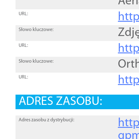
Aer
htt
URL:
Zdję
Słowo kluczowe:
htt
URL:
Ort
Słowo kluczowe:
http
URL:
ADRES ZASOBU:
http
Adres zasobu z dystrybucji:
gpm