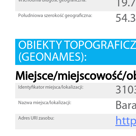
19.
Wschodnia długość geograficzna:
54.
Południowa szerokość geograficzna:
OBIEKTY TOPOGRAFIC
(GEONAMES):
Miejsce/miejscowość/ob
310
Identyfikator miejsca/lokalizacji:
Bar
Nazwa miejsca/lokalizacji:
htt
Adres URI zasobu: