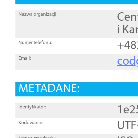
Cen
Nazwa organizacji:
i Ka
+48
Numer telefonu:
cod
Email:
METADANE:
1e2
Identyfikator:
UTF
Kodowanie: