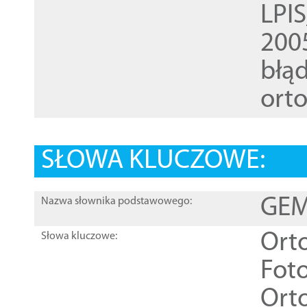
LPI
200
błąd
ort
SŁOWA KLUCZOWE:
GEME
Nazwa słownika podstawowego:
Ort
Słowa kluczowe:
Foto
Ort