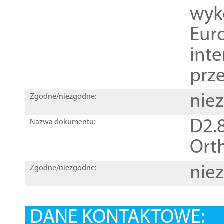
wyk
Euro
inte
prz
nie
Zgodne/niezgodne:
D2.8
Nazwa dokumentu:
Orth
nie
Zgodne/niezgodne:
DANE KONTAKTOWE: