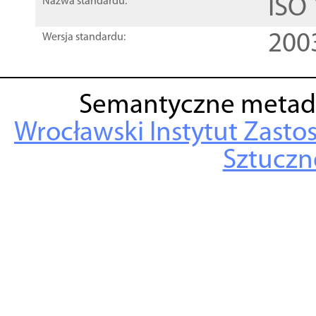
ISO
Nazwa standardu:
200
Wersja standardu:
Semantyczne metad
Wrocławski Instytut Zasto
Sztuczne