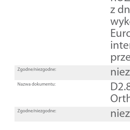
z dn
wyk
Euro
inte
prz
nie
Zgodne/niezgodne:
D2.8
Nazwa dokumentu:
Orth
nie
Zgodne/niezgodne: