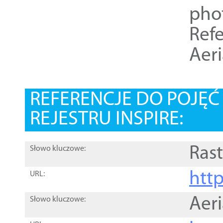
pho
Refe
Aer
REFERENCJE DO POJĘ
REJESTRU INSPIRE:
Rast
Słowo kluczowe:
htt
URL:
Aer
Słowo kluczowe: