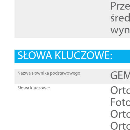
Prz
śre
wyn
SŁOWA KLUCZOWE:
GEME
Nazwa słownika podstawowego:
Ort
Słowa kluczowe:
Foto
Ort
Ort