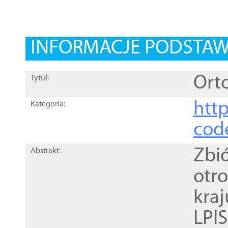
INFORMACJE PODSTA
Orto
Tytuł:
http
Kategoria:
cod
Zbi
Abstrakt:
otr
kra
LPI