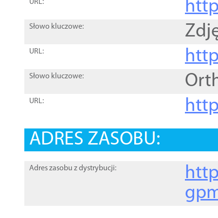
htt
URL:
Zdję
Słowo kluczowe:
htt
URL:
Ort
Słowo kluczowe:
http
URL:
ADRES ZASOBU:
http
Adres zasobu z dystrybucji:
gpm