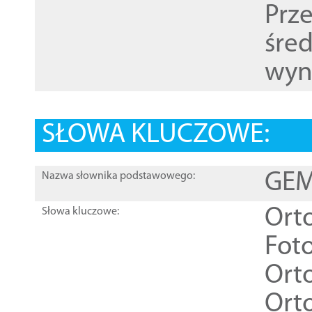
Prz
śre
wyn
SŁOWA KLUCZOWE:
GEME
Nazwa słownika podstawowego:
Ort
Słowa kluczowe:
Foto
Ort
Ort