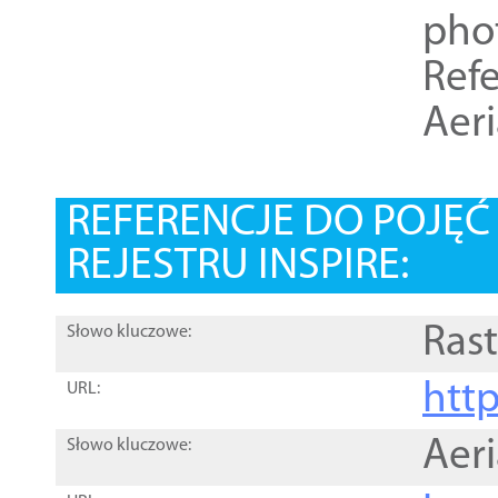
pho
Refe
Aer
REFERENCJE DO POJĘ
REJESTRU INSPIRE:
Rast
Słowo kluczowe:
htt
URL:
Aer
Słowo kluczowe: