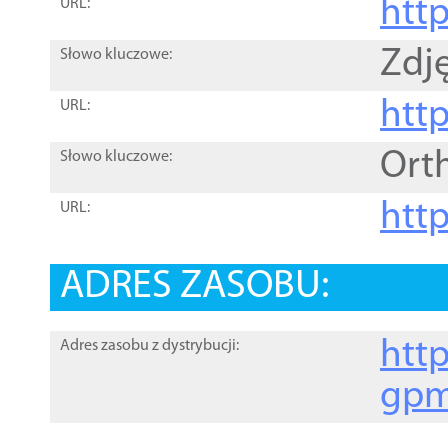
htt
URL:
Zdję
Słowo kluczowe:
htt
URL:
Ort
Słowo kluczowe:
http
URL:
ADRES ZASOBU:
http
Adres zasobu z dystrybucji:
gpm