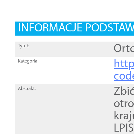
INFORMACJE PODSTA
Orto
Tytuł:
http
Kategoria:
cod
Zbi
Abstrakt:
otr
kra
LPI