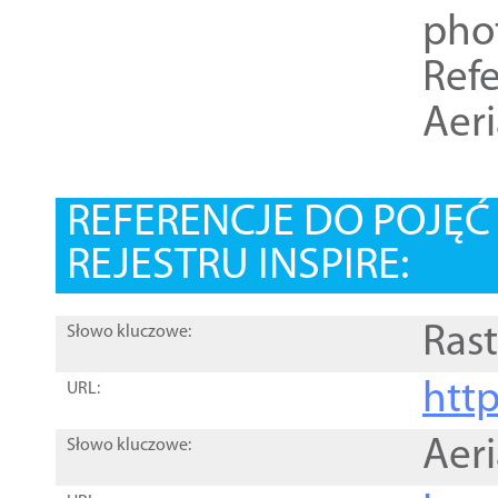
pho
Refe
Aer
REFERENCJE DO POJĘ
REJESTRU INSPIRE:
Rast
Słowo kluczowe:
htt
URL:
Aer
Słowo kluczowe: