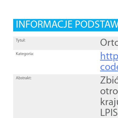
INFORMACJE PODSTA
Orto
Tytuł:
http
Kategoria:
cod
Zbi
Abstrakt:
otr
kra
LPI