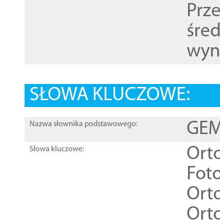
Prz
śre
wyn
SŁOWA KLUCZOWE:
GEME
Nazwa słownika podstawowego:
Ort
Słowa kluczowe:
Foto
Ort
Ort