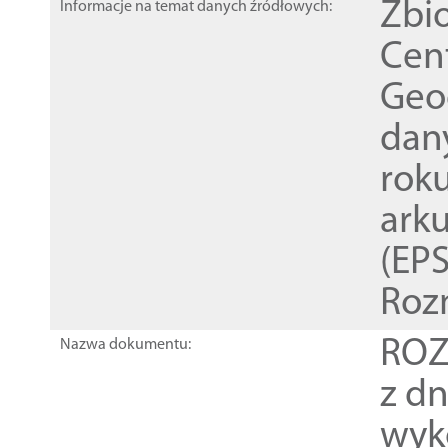
Zbi
Informacje na temat danych źródłowych:
Cen
Geod
dan
rok
ark
(EPS
Roz
ROZ
Nazwa dokumentu:
z dn
wyk