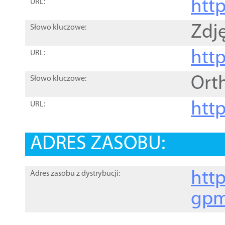
htt
URL:
Zdję
Słowo kluczowe:
htt
URL:
Ort
Słowo kluczowe:
http
URL:
ADRES ZASOBU:
http
Adres zasobu z dystrybucji:
gpm