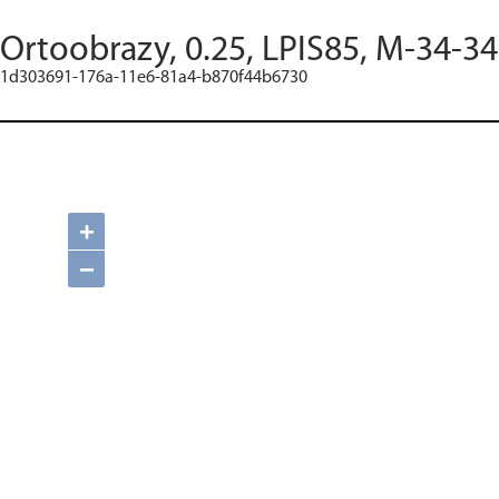
Ortoobrazy, 0.25, LPIS85, M-34-3
1d303691-176a-11e6-81a4-b870f44b6730
+
−