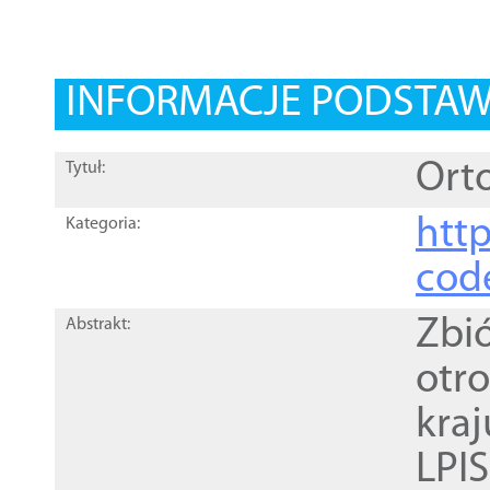
INFORMACJE PODSTA
Orto
Tytuł:
http
Kategoria:
cod
Zbi
Abstrakt:
otr
kra
LPI