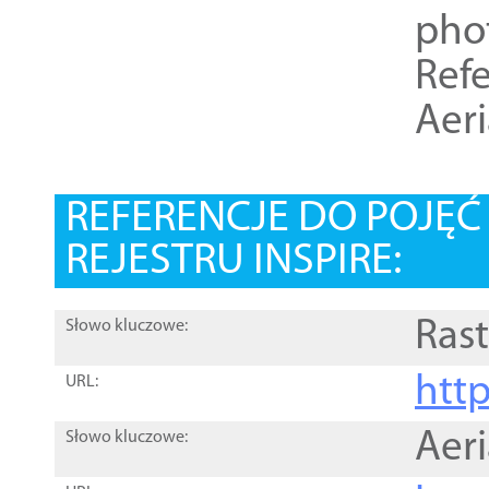
pho
Refe
Aer
REFERENCJE DO POJĘ
REJESTRU INSPIRE:
Rast
Słowo kluczowe:
htt
URL:
Aer
Słowo kluczowe: