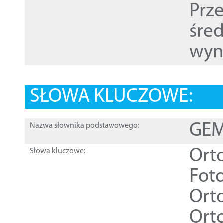
Prz
śre
wyn
SŁOWA KLUCZOWE:
GEME
Nazwa słownika podstawowego:
Ort
Słowa kluczowe:
Foto
Ort
Ort