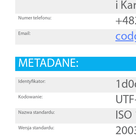
i Ka
+48
Numer telefonu:
cod
Email:
METADANE:
1d0
Identyfikator:
UTF
Kodowanie:
ISO
Nazwa standardu:
200
Wersja standardu: