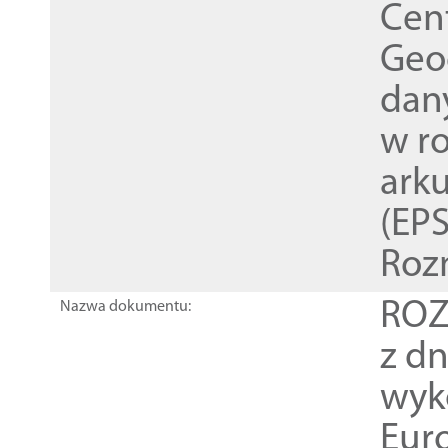
Cen
Geod
dan
w r
ark
(EPS
Roz
ROZ
Nazwa dokumentu:
z dn
wyk
Euro