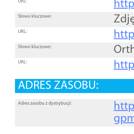
htt
URL:
Zdję
Słowo kluczowe:
htt
URL:
Ort
Słowo kluczowe:
http
URL:
ADRES ZASOBU:
http
Adres zasobu z dystrybucji:
gpm