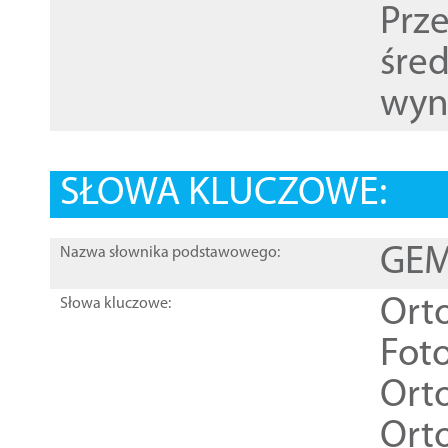
Prz
śre
wyn
SŁOWA KLUCZOWE:
GEME
Nazwa słownika podstawowego:
Ort
Słowa kluczowe:
Foto
Ort
Ort