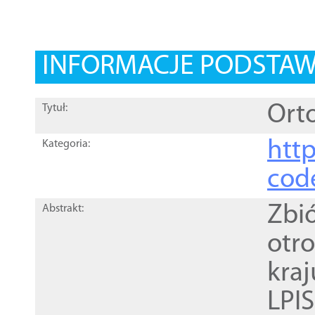
INFORMACJE PODSTA
Orto
Tytuł:
http
Kategoria:
cod
Zbi
Abstrakt:
otr
kra
LPI