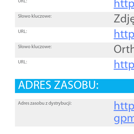
htt
URL:
Zdję
Słowo kluczowe:
htt
URL:
Ort
Słowo kluczowe:
http
URL:
ADRES ZASOBU:
http
Adres zasobu z dystrybucji:
gpm