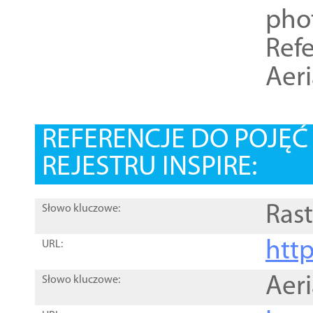
pho
Refe
Aer
REFERENCJE DO POJĘ
REJESTRU INSPIRE:
Rast
Słowo kluczowe:
htt
URL:
Aer
Słowo kluczowe: