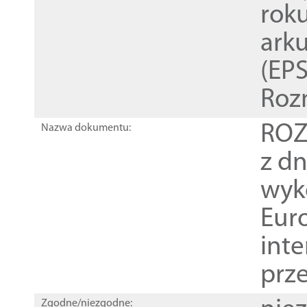
rok
ark
(EPS
Roz
ROZ
Nazwa dokumentu:
z dn
wyk
Euro
inte
prz
Zgodne/niezgodne: