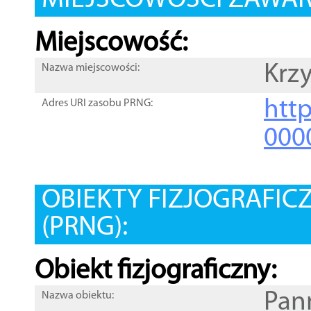
MIEJSCOWOŚCI ZAWART
Miejscowość:
Krz
Nazwa miejscowości:
htt
Adres URI zasobu PRNG:
000
OBIEKTY FIZJOGRAFIC
(PRNG):
Obiekt fizjograficzny:
Pan
Nazwa obiektu: