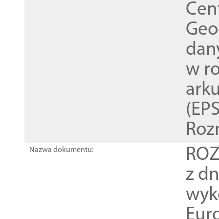
Cen
Geod
dan
w r
ark
(EPS
Roz
ROZ
Nazwa dokumentu:
z dn
wyk
Euro