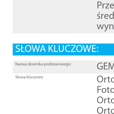
Prz
śre
wyn
SŁOWA KLUCZOWE:
GEME
Nazwa słownika podstawowego:
Ort
Słowa kluczowe:
Foto
Ort
Ort