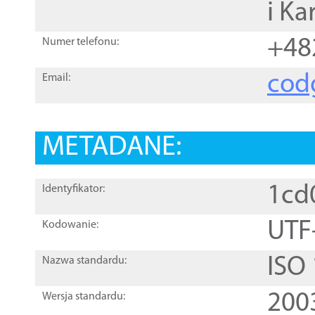
i Ka
+48
Numer telefonu:
cod
Email:
METADANE:
1cd
Identyfikator:
UTF
Kodowanie:
ISO
Nazwa standardu:
200
Wersja standardu: