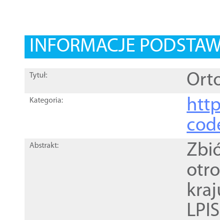
INFORMACJE PODSTA
Orto
Tytuł:
http
Kategoria:
cod
Zbi
Abstrakt:
otr
kra
LPI