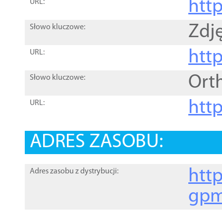
htt
URL:
Zdję
Słowo kluczowe:
htt
URL:
Ort
Słowo kluczowe:
http
URL:
ADRES ZASOBU:
http
Adres zasobu z dystrybucji:
gpm