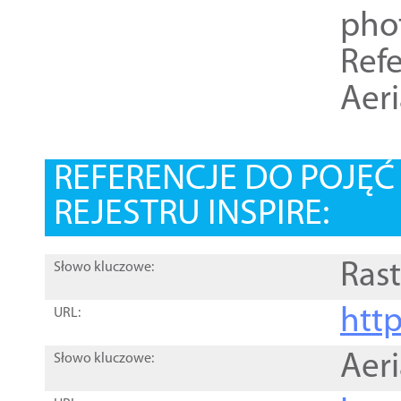
pho
Refe
Aer
REFERENCJE DO POJĘ
REJESTRU INSPIRE:
Rast
Słowo kluczowe:
htt
URL:
Aer
Słowo kluczowe: