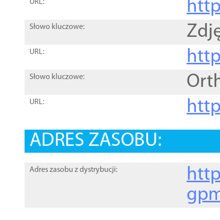
htt
URL:
Zdję
Słowo kluczowe:
htt
URL:
Ort
Słowo kluczowe:
http
URL:
ADRES ZASOBU:
http
Adres zasobu z dystrybucji:
gpm