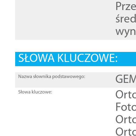
Prz
śre
wyn
SŁOWA KLUCZOWE:
GEME
Nazwa słownika podstawowego:
Ort
Słowa kluczowe:
Foto
Ort
Ort