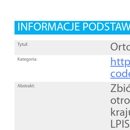
INFORMACJE PODSTA
Orto
Tytuł:
http
Kategoria:
cod
Zbi
Abstrakt:
otr
kra
LPI