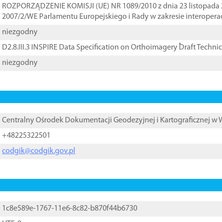
ROZPORZĄDZENIE KOMISJI (UE) NR 1089/2010 z dnia 23 listopada 
2007/2/WE Parlamentu Europejskiego i Rady w zakresie interopera
niezgodny
D2.8.III.3 INSPIRE Data Specification on Orthoimagery ֠Draft Techni
niezgodny
Centralny Ośrodek Dokumentacji Geodezyjnej i Kartograficznej w
+48225322501
codgik@codgik.gov.pl
1c8e589e-1767-11e6-8c82-b870f44b6730