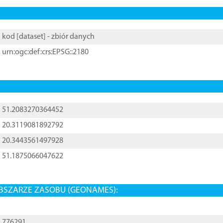
kod [
dataset
] - zbiór danych
urn:ogc:def:crs:EPSG::2180
51.2083270364452
20.3119081892792
20.3443561497928
51.1875066047622
BSZARZE ZASOBU (GEONAMES):
776291