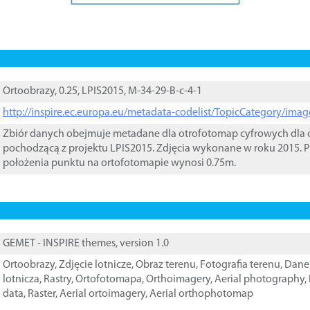
Ortoobrazy, 0.25, LPIS2015, M-34-29-B-c-4-1
http://inspire.ec.europa.eu/metadata-codelist/TopicCategory/im
Zbiór danych obejmuje metadane dla otrofotomap cyfrowych dla o
pochodzącą z projektu LPIS2015. Zdjęcia wykonane w roku 2015. P
położenia punktu na ortofotomapie wynosi 0.75m.
GEMET - INSPIRE themes, version 1.0
Ortoobrazy
,
Zdjęcie lotnicze
,
Obraz terenu
,
Fotografia terenu
,
Dane 
lotnicza
,
Rastry
,
Ortofotomapa
,
Orthoimagery
,
Aerial photography
,
data
,
Raster
,
Aerial ortoimagery
,
Aerial orthophotomap