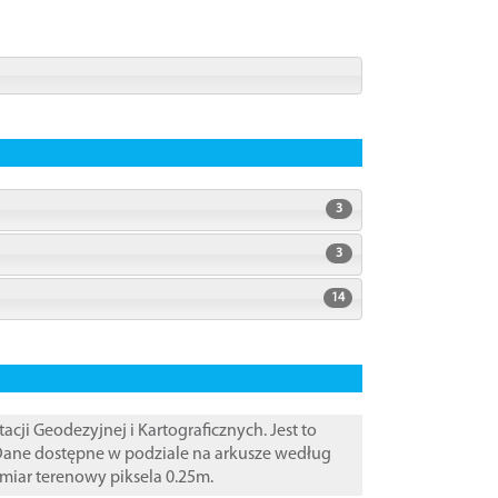
3
3
14
i Geodezyjnej i Kartograficznych. Jest to
 Dane dostępne w podziale na arkusze według
zmiar terenowy piksela 0.25m.