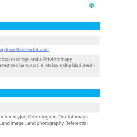
ageryBaseMapsEarthCover
bszaru całego kraju. Ortofotomapy
rzestrzeń barwna: CIR. Maksymalny błąd średni
referencyjne
,
Ortofotogram
,
Ortofotomapa
Land image
,
Land photography
,
Referential