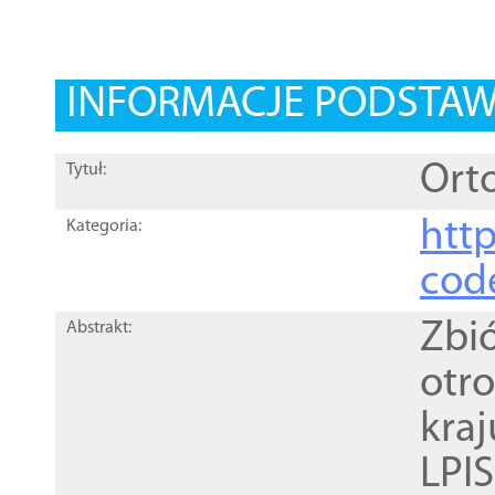
INFORMACJE PODSTA
Orto
Tytuł:
http
Kategoria:
cod
Zbi
Abstrakt:
otr
kra
LPI