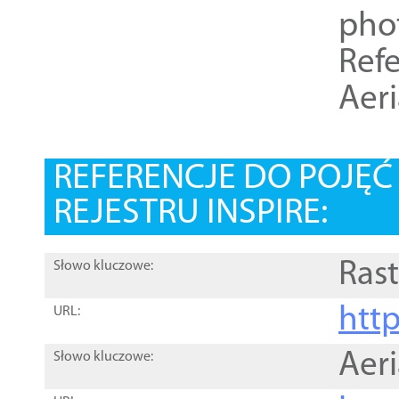
pho
Refe
Aer
REFERENCJE DO POJĘ
REJESTRU INSPIRE:
Rast
Słowo kluczowe:
htt
URL:
Aer
Słowo kluczowe: