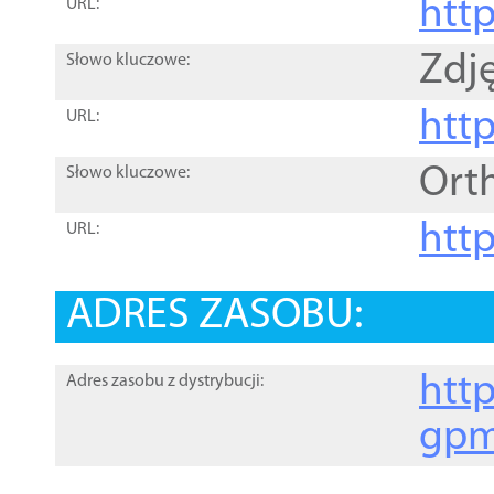
htt
URL:
Zdję
Słowo kluczowe:
htt
URL:
Ort
Słowo kluczowe:
http
URL:
ADRES ZASOBU:
http
Adres zasobu z dystrybucji:
gpm