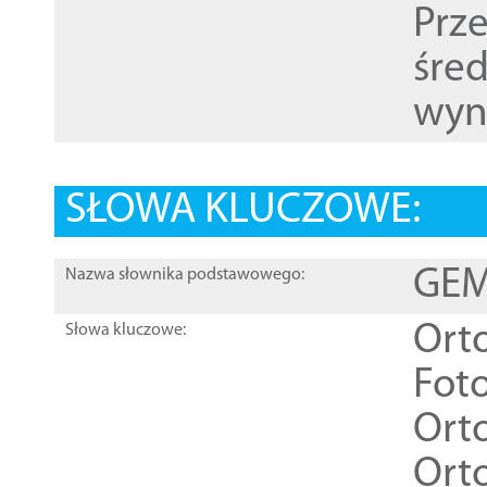
Prz
śre
wyn
SŁOWA KLUCZOWE:
GEME
Nazwa słownika podstawowego:
Ort
Słowa kluczowe:
Foto
Ort
Ort