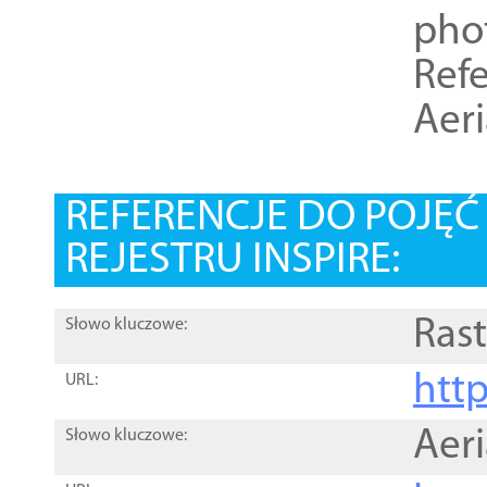
pho
Refe
Aer
REFERENCJE DO POJĘ
REJESTRU INSPIRE:
Rast
Słowo kluczowe:
htt
URL:
Aer
Słowo kluczowe: