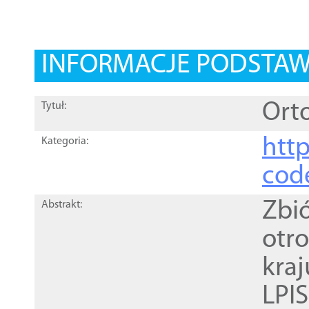
INFORMACJE PODSTA
Orto
Tytuł:
http
Kategoria:
cod
Zbi
Abstrakt:
otr
kra
LPI