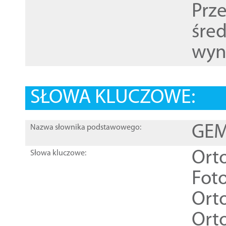
Prz
śre
wyn
SŁOWA KLUCZOWE:
GEME
Nazwa słownika podstawowego:
Ort
Słowa kluczowe:
Foto
Ort
Ort