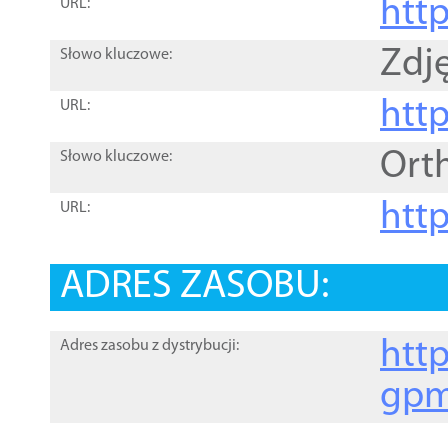
htt
URL:
Zdję
Słowo kluczowe:
htt
URL:
Ort
Słowo kluczowe:
http
URL:
ADRES ZASOBU:
http
Adres zasobu z dystrybucji:
gpm