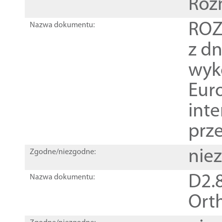
Roz
ROZ
Nazwa dokumentu:
z dn
wyk
Euro
inte
prz
nie
Zgodne/niezgodne:
D2.8
Nazwa dokumentu:
Orth