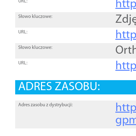
htt
URL:
Zdję
Słowo kluczowe:
htt
URL:
Ort
Słowo kluczowe:
http
URL:
ADRES ZASOBU:
http
Adres zasobu z dystrybucji:
gpm