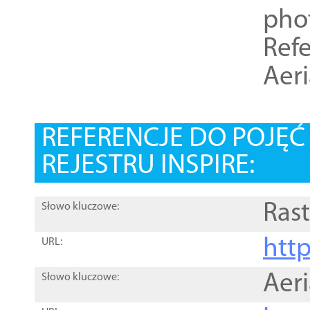
pho
Refe
Aer
REFERENCJE DO POJĘ
REJESTRU INSPIRE:
Rast
Słowo kluczowe:
htt
URL:
Aer
Słowo kluczowe: