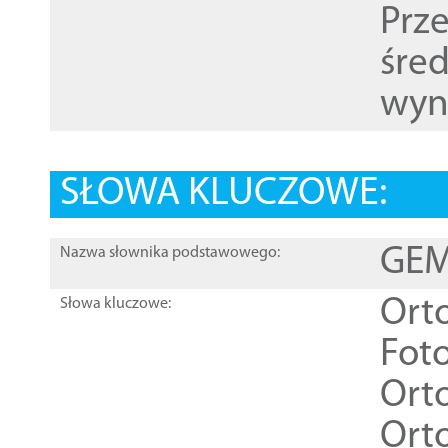
Prz
śre
wyn
SŁOWA KLUCZOWE:
GEME
Nazwa słownika podstawowego:
Ort
Słowa kluczowe:
Foto
Ort
Ort