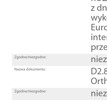
z dn
wyk
Euro
inte
prz
nie
Zgodne/niezgodne:
D2.8
Nazwa dokumentu:
Orth
nie
Zgodne/niezgodne: