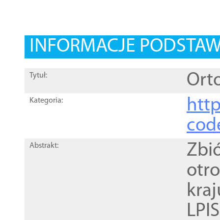
INFORMACJE PODSTA
Orto
Tytuł:
http
Kategoria:
cod
Zbi
Abstrakt:
otr
kra
LPI