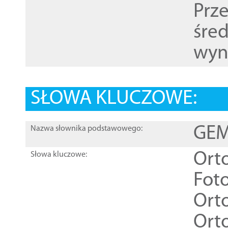
Prz
śre
wyn
SŁOWA KLUCZOWE:
GEME
Nazwa słownika podstawowego:
Ort
Słowa kluczowe:
Foto
Ort
Ort