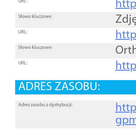
htt
URL:
Zdję
Słowo kluczowe:
htt
URL:
Ort
Słowo kluczowe:
http
URL:
ADRES ZASOBU:
http
Adres zasobu z dystrybucji:
gpm