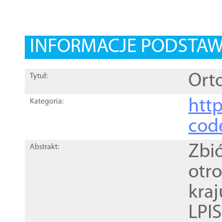
INFORMACJE PODSTA
Orto
Tytuł:
http
Kategoria:
cod
Zbi
Abstrakt:
otr
kra
LPI