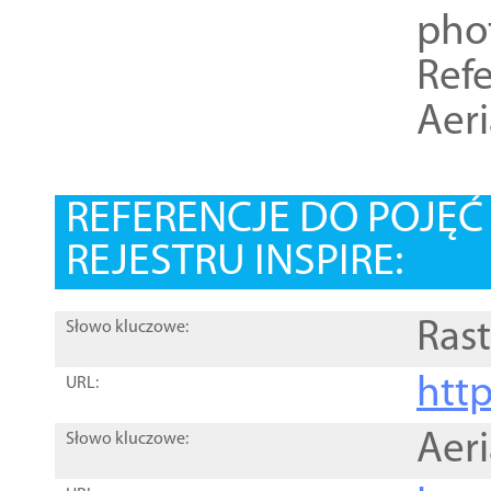
pho
Refe
Aer
REFERENCJE DO POJĘ
REJESTRU INSPIRE:
Rast
Słowo kluczowe:
htt
URL:
Aer
Słowo kluczowe: