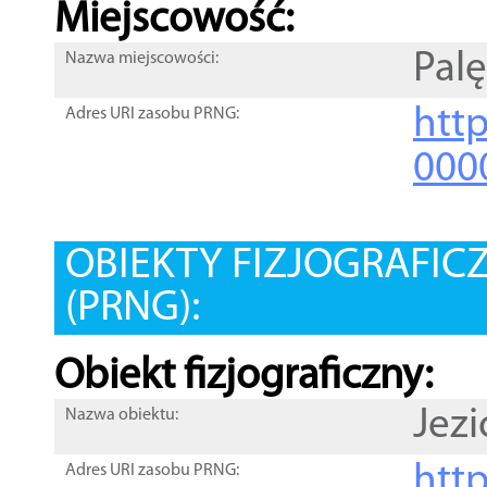
Miejscowość:
Palę
Nazwa miejscowości:
htt
Adres URI zasobu PRNG:
000
OBIEKTY FIZJOGRAFIC
(PRNG):
Obiekt fizjograficzny:
Jezi
Nazwa obiektu:
http
Adres URI zasobu PRNG: