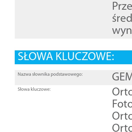
Prz
śre
wyn
SŁOWA KLUCZOWE:
GEME
Nazwa słownika podstawowego:
Ort
Słowa kluczowe:
Foto
Ort
Ort