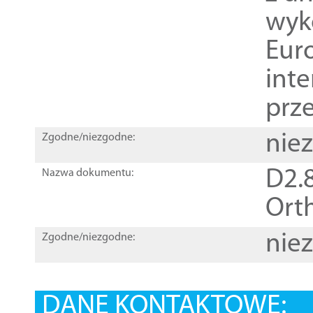
wyk
Euro
inte
prz
nie
Zgodne/niezgodne:
D2.8
Nazwa dokumentu:
Orth
nie
Zgodne/niezgodne:
DANE KONTAKTOWE: