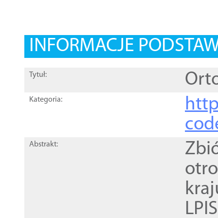
INFORMACJE PODSTA
Orto
Tytuł:
http
Kategoria:
cod
Zbi
Abstrakt:
otr
kra
LPI