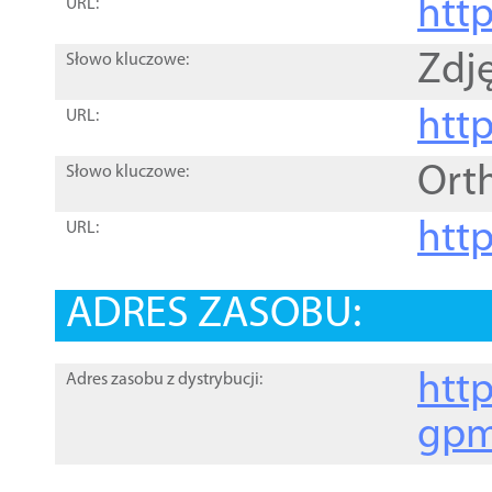
htt
URL:
Zdję
Słowo kluczowe:
htt
URL:
Ort
Słowo kluczowe:
http
URL:
ADRES ZASOBU:
http
Adres zasobu z dystrybucji:
gpm