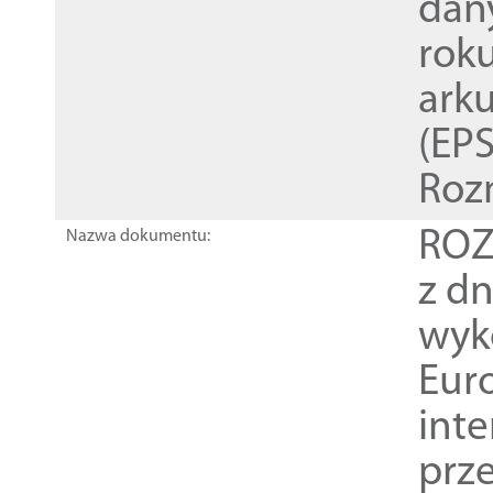
dan
rok
ark
(EPS
Roz
ROZ
Nazwa dokumentu:
z dn
wyk
Euro
inte
prz