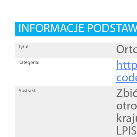
INFORMACJE PODSTA
Orto
Tytuł:
http
Kategoria:
cod
Zbi
Abstrakt:
otr
kra
LPI