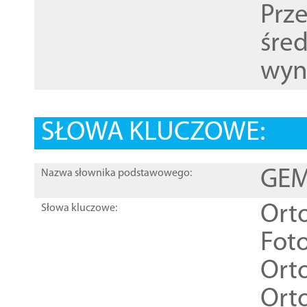
Prz
śre
wyn
SŁOWA KLUCZOWE:
GEME
Nazwa słownika podstawowego:
Ort
Słowa kluczowe:
Foto
Ort
Ort