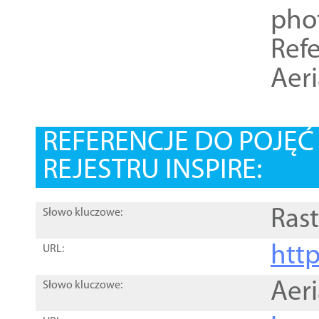
pho
Refe
Aer
REFERENCJE DO POJĘ
REJESTRU INSPIRE:
Rast
Słowo kluczowe:
htt
URL:
Aer
Słowo kluczowe: