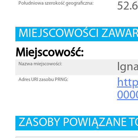
52.
Południowa szerokość geograficzna:
MIEJSCOWOŚCI ZAWART
Miejscowość:
Igna
Nazwa miejscowości:
htt
Adres URI zasobu PRNG:
000
ZASOBY POWIĄZANE T