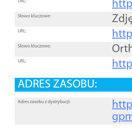
htt
URL:
Zdję
Słowo kluczowe:
htt
URL:
Ort
Słowo kluczowe:
http
URL:
ADRES ZASOBU:
http
Adres zasobu z dystrybucji:
gpm