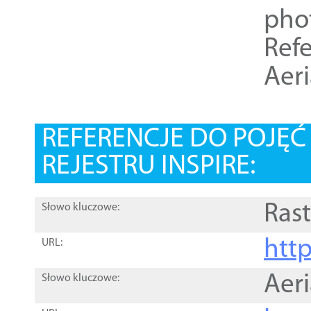
pho
Refe
Aer
REFERENCJE DO POJĘ
REJESTRU INSPIRE:
Rast
Słowo kluczowe:
htt
URL:
Aer
Słowo kluczowe: