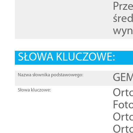
Prz
śre
wyn
SŁOWA KLUCZOWE:
GEME
Nazwa słownika podstawowego:
Ort
Słowa kluczowe:
Foto
Ort
Ort