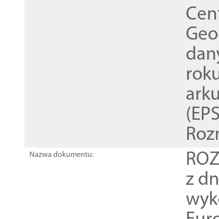
Cen
Geod
dan
rok
ark
(EPS
Roz
ROZ
Nazwa dokumentu:
z dn
wyk