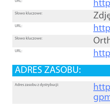
htt
URL:
Zdję
Słowo kluczowe:
htt
URL:
Ort
Słowo kluczowe:
http
URL:
ADRES ZASOBU:
http
Adres zasobu z dystrybucji:
gpm