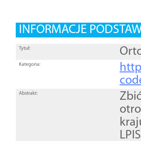
INFORMACJE PODSTA
Orto
Tytuł:
http
Kategoria:
cod
Zbi
Abstrakt:
otr
kra
LPI