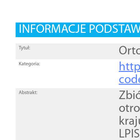
INFORMACJE PODSTA
Orto
Tytuł:
http
Kategoria:
cod
Zbi
Abstrakt:
otr
kra
LPI