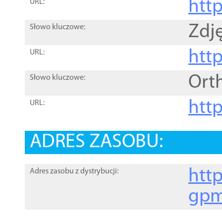
htt
URL:
Zdję
Słowo kluczowe:
htt
URL:
Ort
Słowo kluczowe:
http
URL:
ADRES ZASOBU:
http
Adres zasobu z dystrybucji:
gpm