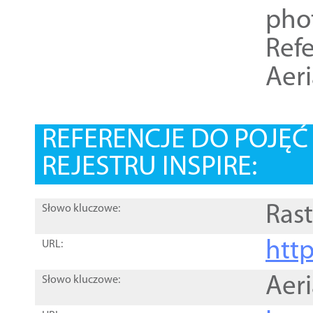
pho
Refe
Aer
REFERENCJE DO POJĘ
REJESTRU INSPIRE:
Rast
Słowo kluczowe:
htt
URL:
Aer
Słowo kluczowe: