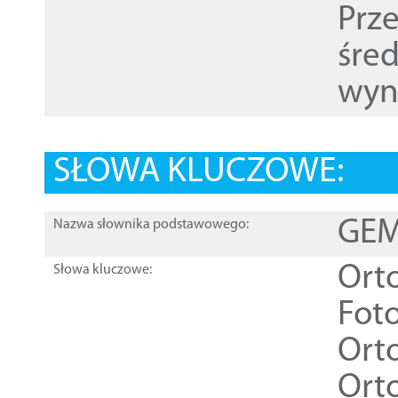
Prz
śre
wyn
SŁOWA KLUCZOWE:
GEME
Nazwa słownika podstawowego:
Ort
Słowa kluczowe:
Foto
Ort
Ort