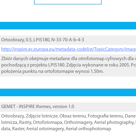
Ortoobrazy, 0.5, LPIS180, N-33-70-A-b-4-3
http://inspire.ec.europa.eu/metadata-codelist/TopicCategory/im
Zbiór danych obejmuje metadane dla otrofotomap cyfrowych dla o
pochodzącą z projektu LPIS180. Zdjęcia wykonane w roku 2005. Pr
położenia punktu na ortofotomapie wynosi 1.50m.
GEMET - INSPIRE themes, version 1.0
Ortoobrazy
,
Zdjęcie lotnicze
,
Obraz terenu
,
Fotografia terenu
,
Dane 
lotnicza
,
Rastry
,
Ortofotomapa
,
Orthoimagery
,
Aerial photography
,
data
,
Raster
,
Aerial ortoimagery
,
Aerial orthophotomap