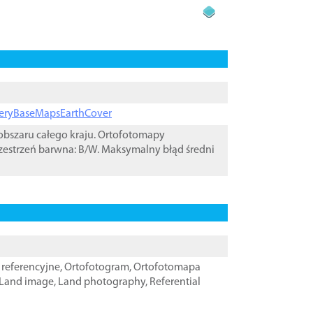
ageryBaseMapsEarthCover
bszaru całego kraju. Ortofotomapy
zestrzeń barwna: B/W. Maksymalny błąd średni
referencyjne
,
Ortofotogram
,
Ortofotomapa
Land image
,
Land photography
,
Referential