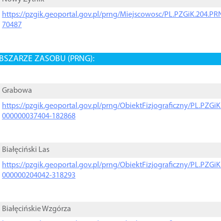
https://pzgik.geoportal.gov.pl/prng/Miejscowosc/PL.PZGiK.204.
70487
BSZARZE ZASOBU (PRNG):
Grabowa
https://pzgik.geoportal.gov.pl/prng/ObiektFizjograficzny/PL.PZG
000000037404-182868
Białęciński Las
https://pzgik.geoportal.gov.pl/prng/ObiektFizjograficzny/PL.PZG
000000204042-318293
Białęcińskie Wzgórza