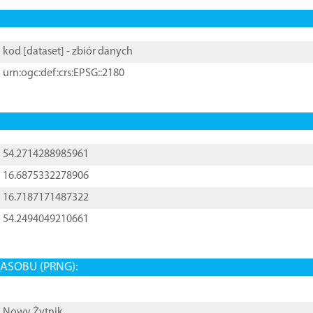
kod [
dataset
] - zbiór danych
urn:ogc:def:crs:EPSG::2180
54.2714288985961
16.6875332278906
16.7187171487322
54.2494049210661
ASOBU (PRNG):
Nowy Żytnik