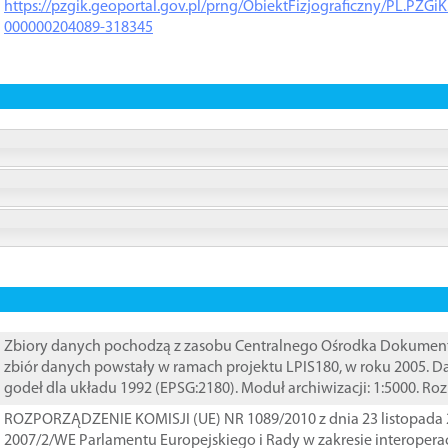
https://pzgik.geoportal.gov.pl/prng/ObiektFizjograficzny/PL.PZG
000000204089-318345
Zbiory danych pochodzą z zasobu Centralnego Ośrodka Dokumentacj
zbiór danych powstały w ramach projektu LPIS180, w roku 2005. 
godeł dla układu 1992 (EPSG:2180). Moduł archiwizacji: 1:5000. Ro
ROZPORZĄDZENIE KOMISJI (UE) NR 1089/2010 z dnia 23 listopada 
2007/2/WE Parlamentu Europejskiego i Rady w zakresie interopera