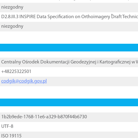
niezgodny
D2.8.III.3 INSPIRE Data Specification on Orthoimagery ֠Draft Techni
niezgodny
Centralny Ośrodek Dokumentacji Geodezyjnej i Kartograficznej w
+48225322501
codgik@codgik.gov.pl
1b2b9ede-1768-11e6-a329-b870f44b6730
UTF-8
ISO 19115