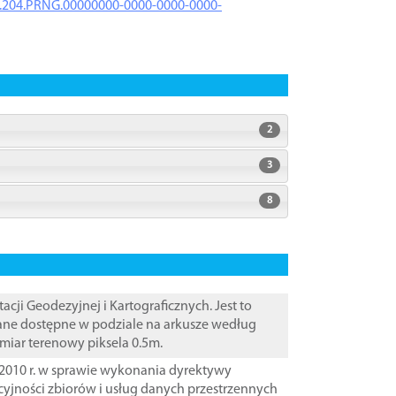
iK.204.PRNG.00000000-0000-0000-0000-
2
3
8
i Geodezyjnej i Kartograficznych. Jest to
Dane dostępne w podziale na arkusze według
zmiar terenowy piksela 0.5m.
2010 r. w sprawie wykonania dyrektywy
cyjności zbiorów i usług danych przestrzennych