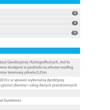
4
4
15
i Geodezyjnej i Kartograficznych. Jest to
 Dane dostępne w podziale na arkusze według
zmiar terenowy piksela 0.25m.
2010 r. w sprawie wykonania dyrektywy
cyjności zbiorów i usług danych przestrzennych
cal Guidelines