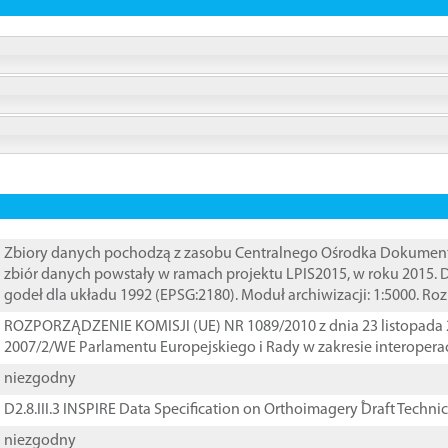
Zbiory danych pochodzą z zasobu Centralnego Ośrodka Dokumentacj
zbiór danych powstały w ramach projektu LPIS2015, w roku 2015.
godeł dla układu 1992 (EPSG:2180). Moduł archiwizacji: 1:5000. Ro
ROZPORZĄDZENIE KOMISJI (UE) NR 1089/2010 z dnia 23 listopada 
2007/2/WE Parlamentu Europejskiego i Rady w zakresie interopera
niezgodny
D2.8.III.3 INSPIRE Data Specification on Orthoimagery ֠Draft Techni
niezgodny