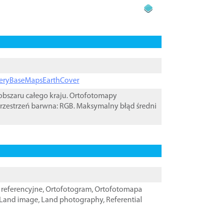
ageryBaseMapsEarthCover
bszaru całego kraju. Ortofotomapy
rzestrzeń barwna: RGB. Maksymalny błąd średni
referencyjne
,
Ortofotogram
,
Ortofotomapa
Land image
,
Land photography
,
Referential