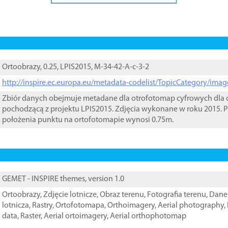
Ortoobrazy, 0.25, LPIS2015, M-34-42-A-c-3-2
http://inspire.ec.europa.eu/metadata-codelist/TopicCategory/im
Zbiór danych obejmuje metadane dla otrofotomap cyfrowych dla o
pochodzącą z projektu LPIS2015. Zdjęcia wykonane w roku 2015. P
położenia punktu na ortofotomapie wynosi 0.75m.
GEMET - INSPIRE themes, version 1.0
Ortoobrazy
,
Zdjęcie lotnicze
,
Obraz terenu
,
Fotografia terenu
,
Dane 
lotnicza
,
Rastry
,
Ortofotomapa
,
Orthoimagery
,
Aerial photography
,
data
,
Raster
,
Aerial ortoimagery
,
Aerial orthophotomap