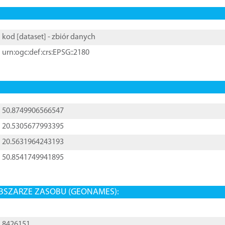
kod [
dataset
] - zbiór danych
urn:ogc:def:crs:EPSG::2180
50.8749906566547
20.5305677993395
20.5631964243193
50.8541749941895
BSZARZE ZASOBU (GEONAMES):
8426151