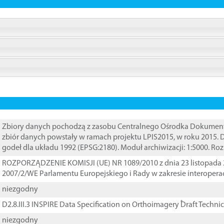
Zbiory danych pochodzą z zasobu Centralnego Ośrodka Dokumentacj
zbiór danych powstały w ramach projektu LPIS2015, w roku 2015.
godeł dla układu 1992 (EPSG:2180). Moduł archiwizacji: 1:5000. Ro
ROZPORZĄDZENIE KOMISJI (UE) NR 1089/2010 z dnia 23 listopada 
2007/2/WE Parlamentu Europejskiego i Rady w zakresie interopera
niezgodny
D2.8.III.3 INSPIRE Data Specification on Orthoimagery ֠Draft Techni
niezgodny