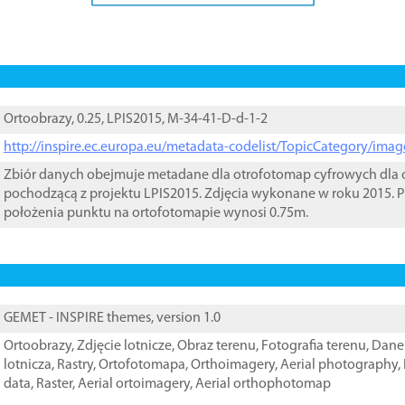
Ortoobrazy, 0.25, LPIS2015, M-34-41-D-d-1-2
http://inspire.ec.europa.eu/metadata-codelist/TopicCategory/im
Zbiór danych obejmuje metadane dla otrofotomap cyfrowych dla o
pochodzącą z projektu LPIS2015. Zdjęcia wykonane w roku 2015. P
położenia punktu na ortofotomapie wynosi 0.75m.
GEMET - INSPIRE themes, version 1.0
Ortoobrazy
,
Zdjęcie lotnicze
,
Obraz terenu
,
Fotografia terenu
,
Dane 
lotnicza
,
Rastry
,
Ortofotomapa
,
Orthoimagery
,
Aerial photography
,
data
,
Raster
,
Aerial ortoimagery
,
Aerial orthophotomap