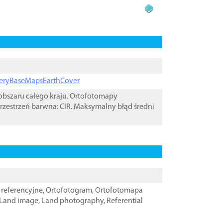
ageryBaseMapsEarthCover
bszaru całego kraju. Ortofotomapy
rzestrzeń barwna: CIR. Maksymalny błąd średni
referencyjne
,
Ortofotogram
,
Ortofotomapa
Land image
,
Land photography
,
Referential