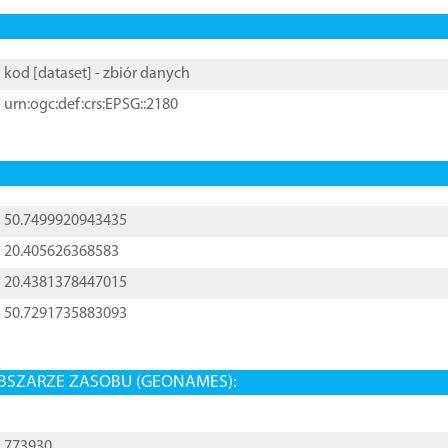
kod [
dataset
] - zbiór danych
urn:ogc:def:crs:EPSG::2180
50.7499920943435
20.405626368583
20.4381378447015
50.7291735883093
BSZARZE ZASOBU (GEONAMES):
773930