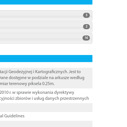
3
2
16
i Geodezyjnej i Kartograficznych. Jest to
 Dane dostępne w podziale na arkusze według
zmiar terenowy piksela 0.25m.
2010 r. w sprawie wykonania dyrektywy
cyjności zbiorów i usług danych przestrzennych
cal Guidelines