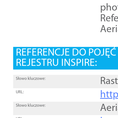
pho
Refe
Aer
REFERENCJE DO POJĘ
REJESTRU INSPIRE:
Rast
Słowo kluczowe:
htt
URL:
Aer
Słowo kluczowe: