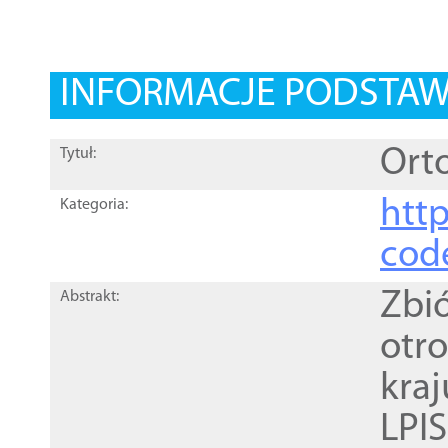
INFORMACJE PODSTA
Orto
Tytuł:
http
Kategoria:
cod
Zbi
Abstrakt:
otr
kra
LPI