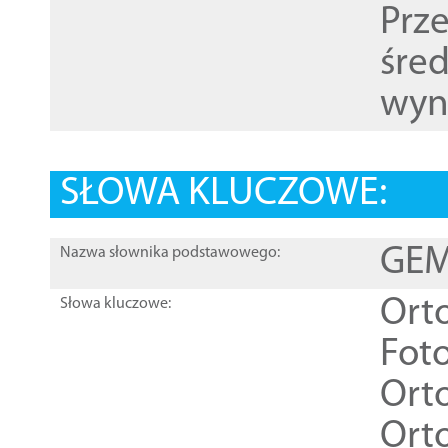
Prz
śre
wyn
SŁOWA KLUCZOWE:
GEME
Nazwa słownika podstawowego:
Ort
Słowa kluczowe:
Foto
Ort
Ort