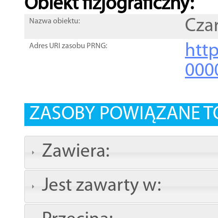
Obiekt fizjograficzny:
Cza
Nazwa obiektu:
http
Adres URI zasobu PRNG:
000
ZASOBY POWIĄZANE T
Zawiera:
Jest zawarty w: