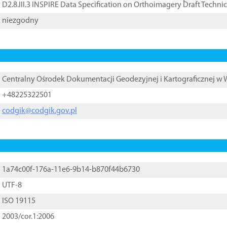
D2.8.III.3 INSPIRE Data Specification on Orthoimagery ֠Draft Techni
niezgodny
Centralny Ośrodek Dokumentacji Geodezyjnej i Kartograficznej w
+48225322501
codgik@codgik.gov.pl
1a74c00f-176a-11e6-9b14-b870f44b6730
UTF-8
ISO 19115
2003/cor.1:2006