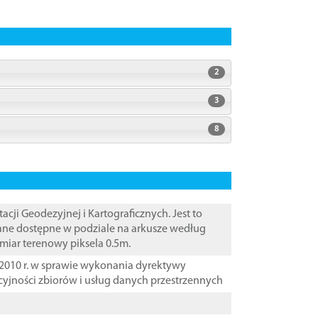
2
3
8
i Geodezyjnej i Kartograficznych. Jest to
Dane dostępne w podziale na arkusze według
zmiar terenowy piksela 0.5m.
2010 r. w sprawie wykonania dyrektywy
cyjności zbiorów i usług danych przestrzennych