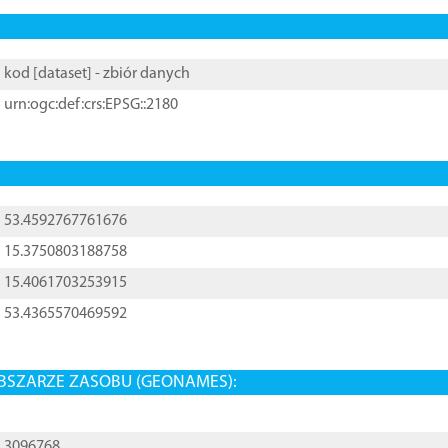
kod [
dataset
] - zbiór danych
urn:ogc:def:crs:EPSG::2180
53.4592767761676
15.3750803188758
15.4061703253915
53.4365570469592
BSZARZE ZASOBU (GEONAMES):
3096768