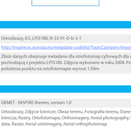
Ortoobrazy, 0.5, LPIS180, N-33-91-D-b-3-1
http://inspire.ec.europa.eu/metadata-codelist/TopicCategory/im
Zbiór danych obejmuje metadane dla otrofotomap cyfrowych dla o
pochodzącą z projektu LPIS180. Zdjęcia wykonane w roku 2004. Pr
położenia punktu na ortofotomapie wynosi 1.50m.
GEMET - INSPIRE themes, version 1.0
Ortoobrazy
,
Zdjęcie lotnicze
,
Obraz terenu
,
Fotografia terenu
,
Dane 
lotnicza
,
Rastry
,
Ortofotomapa
,
Orthoimagery
,
Aerial photography
,
data
,
Raster
,
Aerial ortoimagery
,
Aerial orthophotomap