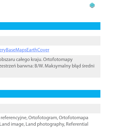
ageryBaseMapsEarthCover
bszaru całego kraju. Ortofotomapy
zestrzeń barwna: B/W. Maksymalny błąd średni
referencyjne
,
Ortofotogram
,
Ortofotomapa
Land image
,
Land photography
,
Referential