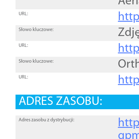
Aer
htt
URL:
Zdję
Słowo kluczowe:
htt
URL:
Ort
Słowo kluczowe:
http
URL:
ADRES ZASOBU:
http
Adres zasobu z dystrybucji:
gpm