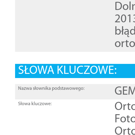
Dol
201
błąd
ort
SŁOWA KLUCZOWE:
GEME
Nazwa słownika podstawowego:
Ort
Słowa kluczowe:
Foto
Ort