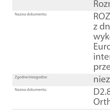
Roz
ROZ
Nazwa dokumentu:
z dn
wyk
Euro
inte
prz
nie
Zgodne/niezgodne:
D2.8
Nazwa dokumentu:
Orth