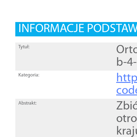
INFORMACJE PODSTA
Orto
Tytuł:
b-4
http
Kategoria:
cod
Zbi
Abstrakt:
otr
kra