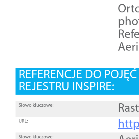
Ort
pho
Refe
Aer
REFERENCJE DO POJĘ
REJESTRU INSPIRE:
Rast
Słowo kluczowe:
htt
URL:
Słowo kluczowe: