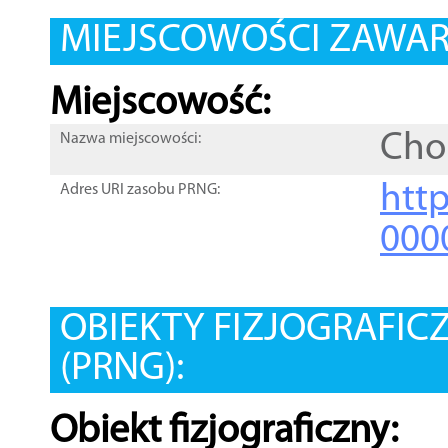
MIEJSCOWOŚCI ZAWART
Miejscowość:
Cho
Nazwa miejscowości:
htt
Adres URI zasobu PRNG:
000
OBIEKTY FIZJOGRAFIC
(PRNG):
Obiekt fizjograficzny: