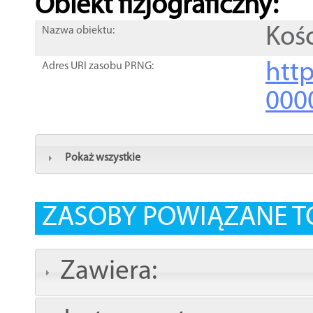
Obiekt fizjograficzny:
Koś
Nazwa obiektu:
http
Adres URI zasobu PRNG:
000
Pokaż wszystkie
ZASOBY POWIĄZANE T
Zawiera: