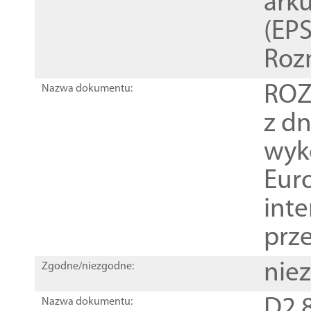
ark
(EPS
Roz
ROZ
Nazwa dokumentu:
z dn
wyk
Euro
inte
prz
nie
Zgodne/niezgodne:
D2.8
Nazwa dokumentu: