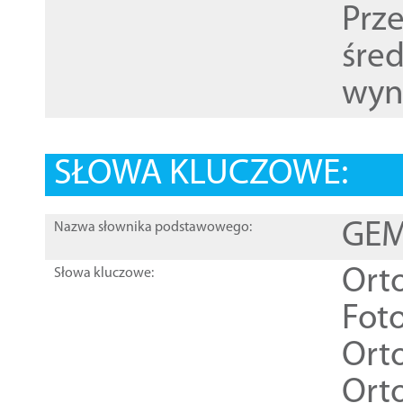
Prz
śre
wyn
SŁOWA KLUCZOWE:
GEME
Nazwa słownika podstawowego:
Ort
Słowa kluczowe:
Foto
Ort
Ort