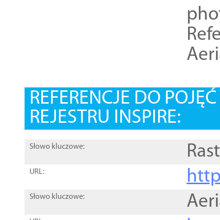
pho
Refe
Aer
REFERENCJE DO POJĘ
REJESTRU INSPIRE:
Rast
Słowo kluczowe:
htt
URL:
Aer
Słowo kluczowe: