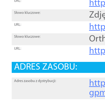
htt
URL:
Zdję
Słowo kluczowe:
htt
URL:
Ort
Słowo kluczowe:
http
URL:
ADRES ZASOBU:
http
Adres zasobu z dystrybucji:
gpm