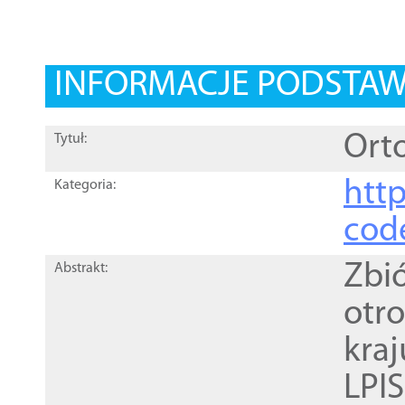
INFORMACJE PODSTA
Orto
Tytuł:
http
Kategoria:
cod
Zbi
Abstrakt:
otr
kra
LPI