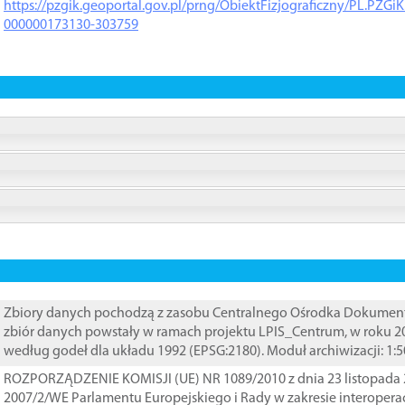
https://pzgik.geoportal.gov.pl/prng/ObiektFizjograficzny/PL.PZG
000000173130-303759
Zbiory danych pochodzą z zasobu Centralnego Ośrodka Dokumentacj
zbiór danych powstały w ramach projektu LPIS_Centrum, w roku 2
według godeł dla układu 1992 (EPSG:2180). Moduł archiwizacji: 1:5
ROZPORZĄDZENIE KOMISJI (UE) NR 1089/2010 z dnia 23 listopada 
2007/2/WE Parlamentu Europejskiego i Rady w zakresie interopera