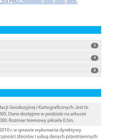
iK.204.PRNG.00000000-0000-0000-0000-
3
4
8
i Geodezyjnej i Kartograficznych. Jest to
005. Dane dostępne w podziale na arkusze
000. Rozmiar terenowy piksela 0.5m.
2010 r. w sprawie wykonania dyrektywy
cyjności zbiorów i usług danych przestrzennych