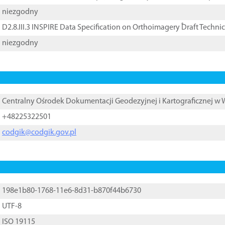
niezgodny
D2.8.III.3 INSPIRE Data Specification on Orthoimagery ֠Draft Techni
niezgodny
Centralny Ośrodek Dokumentacji Geodezyjnej i Kartograficznej w
+48225322501
codgik@codgik.gov.pl
198e1b80-1768-11e6-8d31-b870f44b6730
UTF-8
ISO 19115