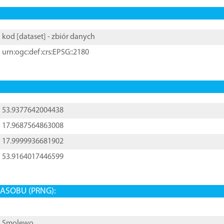
kod [
dataset
] - zbiór danych
urn:ogc:def:crs:EPSG::2180
53.9377642004438
17.9687564863008
17.9999936681902
53.9164017446599
ASOBU (PRNG):
Smolewo