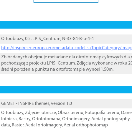
Ortoobrazy, 0.5, LPIS_Centrum, N-33-84-B-b-4-4
http://inspire.ec.europa.eu/metadata-codelist/TopicCategory/im
Zbiór danych obejmuje metadane dla otrofotomap cyfrowych dla o
pochodzącą z projektu LPIS_Centrum. Zdjęcia wykonane w roku 20
średni położenia punktu na ortofotomapie wynosi 1.50m.
GEMET - INSPIRE themes, version 1.0
Ortoobrazy
,
Zdjęcie lotnicze
,
Obraz terenu
,
Fotografia terenu
,
Dane 
lotnicza
,
Rastry
,
Ortofotomapa
,
Orthoimagery
,
Aerial photography
,
data
,
Raster
,
Aerial ortoimagery
,
Aerial orthophotomap