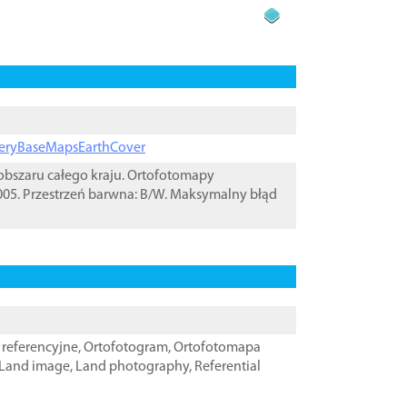
ageryBaseMapsEarthCover
bszaru całego kraju. Ortofotomapy
05. Przestrzeń barwna: B/W. Maksymalny błąd
referencyjne
,
Ortofotogram
,
Ortofotomapa
Land image
,
Land photography
,
Referential