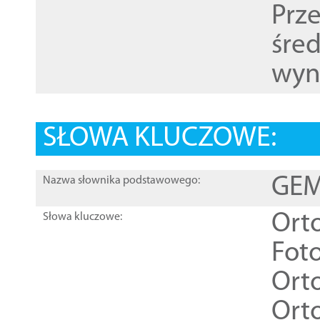
Prz
śre
wyn
SŁOWA KLUCZOWE:
GEME
Nazwa słownika podstawowego:
Ort
Słowa kluczowe:
Foto
Ort
Ort