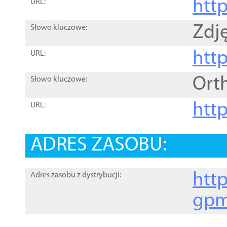
htt
URL:
Zdję
Słowo kluczowe:
htt
URL:
Ort
Słowo kluczowe:
http
URL:
ADRES ZASOBU:
http
Adres zasobu z dystrybucji:
gpm