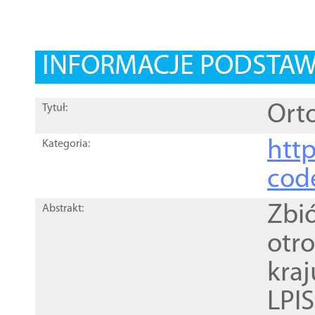
INFORMACJE PODSTA
Orto
Tytuł:
http
Kategoria:
cod
Zbi
Abstrakt:
otr
kra
LPI