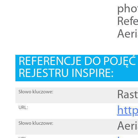
pho
Refe
Aer
REFERENCJE DO POJĘ
REJESTRU INSPIRE:
Rast
Słowo kluczowe:
htt
URL:
Aer
Słowo kluczowe: