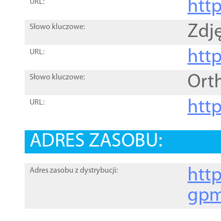
htt
URL:
Zdję
Słowo kluczowe:
htt
URL:
Ort
Słowo kluczowe:
http
URL:
ADRES ZASOBU:
http
Adres zasobu z dystrybucji:
gpm