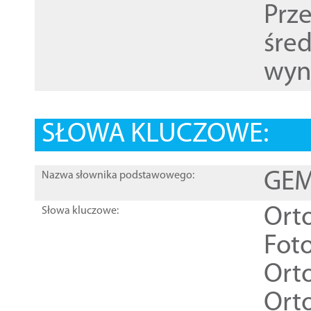
Prz
śre
wyn
SŁOWA KLUCZOWE:
GEME
Nazwa słownika podstawowego:
Ort
Słowa kluczowe:
Foto
Ort
Ort