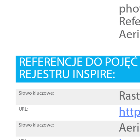
pho
Refe
Aer
REFERENCJE DO POJĘ
REJESTRU INSPIRE:
Rast
Słowo kluczowe:
htt
URL:
Aer
Słowo kluczowe: