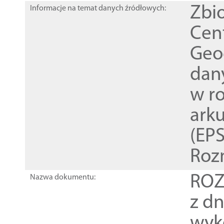
Zbi
Informacje na temat danych źródłowych:
Cen
Geod
dan
w r
ark
(EPS
Roz
ROZ
Nazwa dokumentu:
z dn
wyk