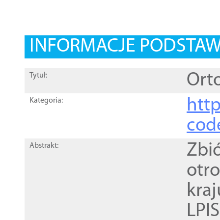
INFORMACJE PODSTA
Orto
Tytuł:
http
Kategoria:
cod
Zbi
Abstrakt:
otr
kra
LPI