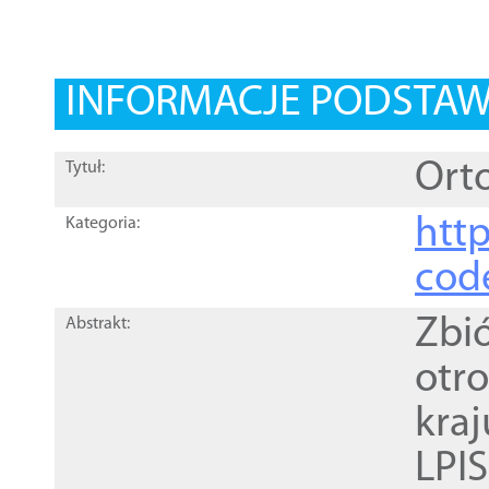
INFORMACJE PODSTA
Orto
Tytuł:
http
Kategoria:
cod
Zbi
Abstrakt:
otr
kra
LPI