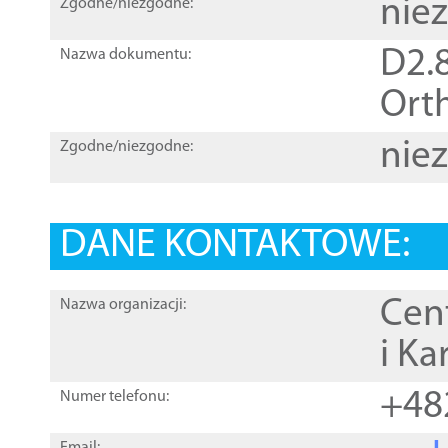
nie
Zgodne/niezgodne:
D2.8
Nazwa dokumentu:
Orth
nie
Zgodne/niezgodne:
DANE KONTAKTOWE:
Cen
Nazwa organizacji:
i Ka
+48
Numer telefonu: