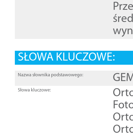
Prz
śre
wyn
SŁOWA KLUCZOWE:
GEME
Nazwa słownika podstawowego:
Ort
Słowa kluczowe:
Foto
Ort
Ort