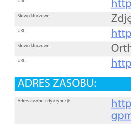
htt
URL:
Zdję
Słowo kluczowe:
htt
URL:
Ort
Słowo kluczowe:
http
URL:
ADRES ZASOBU:
http
Adres zasobu z dystrybucji:
gpm