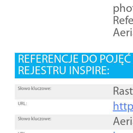
pho
Refe
Aer
REFERENCJE DO POJĘ
REJESTRU INSPIRE:
Rast
Słowo kluczowe:
htt
URL:
Aer
Słowo kluczowe: