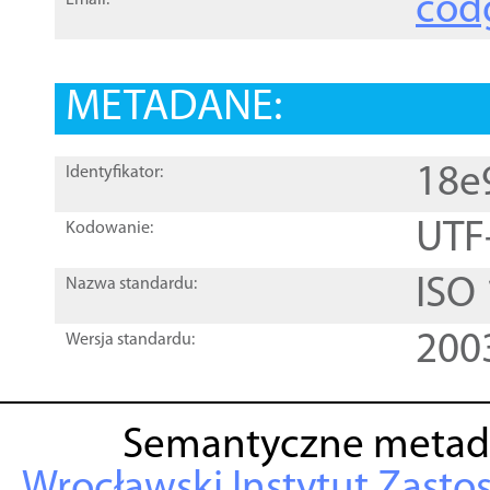
cod
Email:
METADANE:
18e
Identyfikator:
UTF
Kodowanie:
ISO
Nazwa standardu:
200
Wersja standardu:
Semantyczne metad
Wrocławski Instytut Zasto