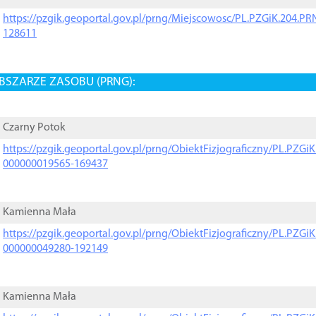
https://pzgik.geoportal.gov.pl/prng/Miejscowosc/PL.PZGiK.204.
128611
BSZARZE ZASOBU (PRNG):
Czarny Potok
https://pzgik.geoportal.gov.pl/prng/ObiektFizjograficzny/PL.PZG
000000019565-169437
Kamienna Mała
https://pzgik.geoportal.gov.pl/prng/ObiektFizjograficzny/PL.PZG
000000049280-192149
Kamienna Mała