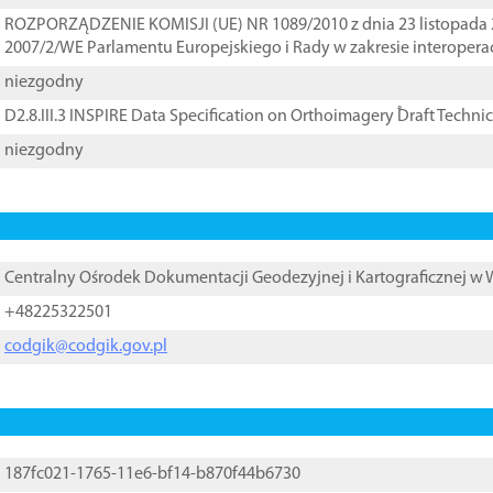
ROZPORZĄDZENIE KOMISJI (UE) NR 1089/2010 z dnia 23 listopada 
2007/2/WE Parlamentu Europejskiego i Rady w zakresie interopera
niezgodny
D2.8.III.3 INSPIRE Data Specification on Orthoimagery ֠Draft Techni
niezgodny
Centralny Ośrodek Dokumentacji Geodezyjnej i Kartograficznej w
+48225322501
codgik@codgik.gov.pl
187fc021-1765-11e6-bf14-b870f44b6730