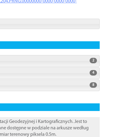
iK.204.PRNG.00000000-0000-0000-0000-
2
4
8
i Geodezyjnej i Kartograficznych. Jest to
Dane dostępne w podziale na arkusze według
zmiar terenowy piksela 0.5m.