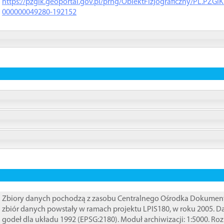
https://pzgik.geoportal.gov.pl/prng/ObiektFizjograficzny/PL.PZG
000000049280-192152
Zbiory danych pochodzą z zasobu Centralnego Ośrodka Dokumentacj
zbiór danych powstały w ramach projektu LPIS180, w roku 2005. 
godeł dla układu 1992 (EPSG:2180). Moduł archiwizacji: 1:5000. Ro