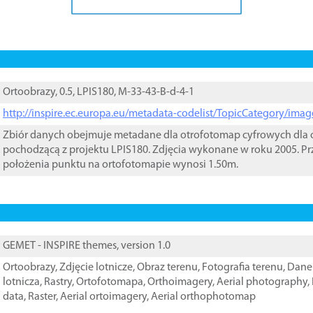
Ortoobrazy, 0.5, LPIS180, M-33-43-B-d-4-1
http://inspire.ec.europa.eu/metadata-codelist/TopicCategory/im
Zbiór danych obejmuje metadane dla otrofotomap cyfrowych dla o
pochodzącą z projektu LPIS180. Zdjęcia wykonane w roku 2005. Pr
położenia punktu na ortofotomapie wynosi 1.50m.
GEMET - INSPIRE themes, version 1.0
Ortoobrazy
,
Zdjęcie lotnicze
,
Obraz terenu
,
Fotografia terenu
,
Dane 
lotnicza
,
Rastry
,
Ortofotomapa
,
Orthoimagery
,
Aerial photography
,
data
,
Raster
,
Aerial ortoimagery
,
Aerial orthophotomap