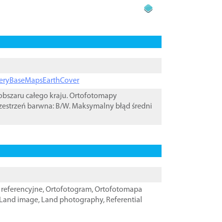
ageryBaseMapsEarthCover
bszaru całego kraju. Ortofotomapy
zestrzeń barwna: B/W. Maksymalny błąd średni
referencyjne
,
Ortofotogram
,
Ortofotomapa
Land image
,
Land photography
,
Referential