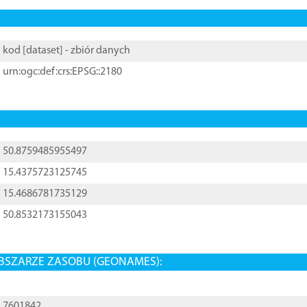
kod [
dataset
] - zbiór danych
urn:ogc:def:crs:EPSG::2180
50.8759485955497
15.4375723125745
15.4686781735129
50.8532173155043
BSZARZE ZASOBU (GEONAMES):
7601842