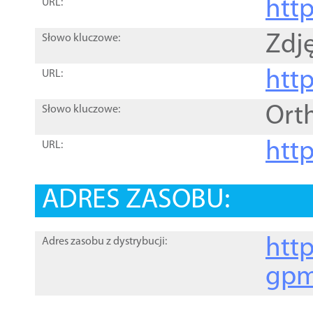
htt
URL:
Zdję
Słowo kluczowe:
htt
URL:
Ort
Słowo kluczowe:
http
URL:
ADRES ZASOBU:
http
Adres zasobu z dystrybucji:
gpm