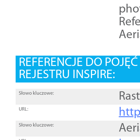
pho
Refe
Aer
REFERENCJE DO POJĘ
REJESTRU INSPIRE:
Rast
Słowo kluczowe:
htt
URL:
Aer
Słowo kluczowe: