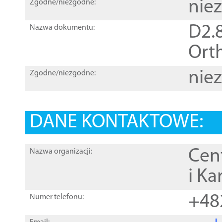
nie
Zgodne/niezgodne:
D2.8
Nazwa dokumentu:
Orth
nie
Zgodne/niezgodne:
DANE KONTAKTOWE:
Cen
Nazwa organizacji:
i Ka
+48
Numer telefonu: