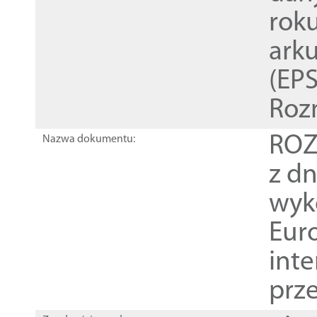
rok
ark
(EPS
Roz
ROZ
Nazwa dokumentu:
z dn
wyk
Euro
inte
prz