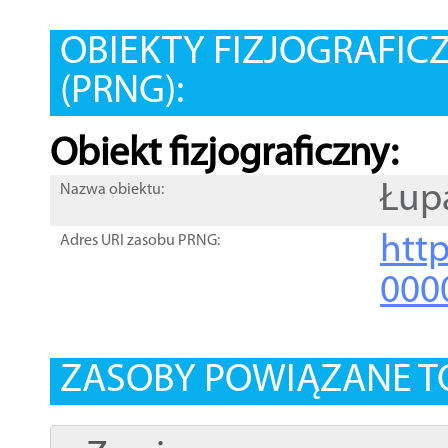
OBIEKTY FIZJOGRAFIC
(PRNG):
Obiekt fizjograficzny:
Łup
Nazwa obiektu:
http
Adres URI zasobu PRNG:
000
ZASOBY POWIĄZANE T