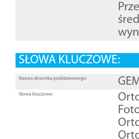
Prz
śre
wyn
SŁOWA KLUCZOWE:
GEME
Nazwa słownika podstawowego:
Ort
Słowa kluczowe:
Foto
Ort
Ort