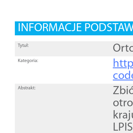
INFORMACJE PODSTA
Orto
Tytuł:
http
Kategoria:
cod
Zbi
Abstrakt:
otr
kra
LPI