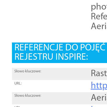
pho
Refe
Aer
REFERENCJE DO POJĘ
REJESTRU INSPIRE:
Rast
Słowo kluczowe:
htt
URL:
Aer
Słowo kluczowe: