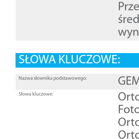
Prz
śre
wyn
SŁOWA KLUCZOWE:
GEME
Nazwa słownika podstawowego:
Ort
Słowa kluczowe:
Foto
Ort
Ort