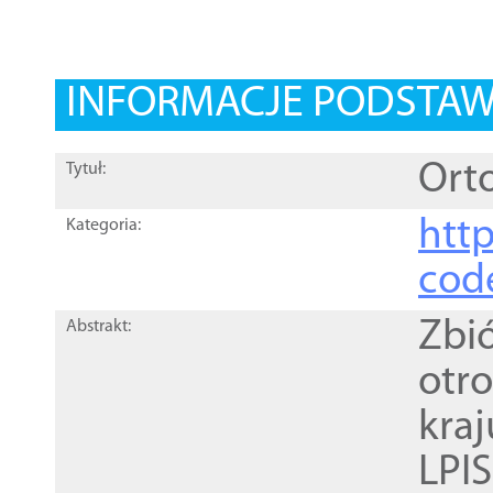
INFORMACJE PODSTA
Orto
Tytuł:
http
Kategoria:
cod
Zbi
Abstrakt:
otr
kra
LPI