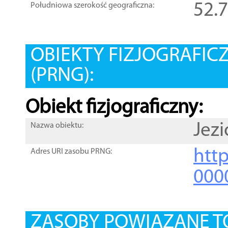
52.
Południowa szerokość geograficzna:
OBIEKTY FIZJOGRAFIC
(PRNG):
Obiekt fizjograficzny:
Jezi
Nazwa obiektu:
http
Adres URI zasobu PRNG:
000
ZASOBY POWIĄZANE T