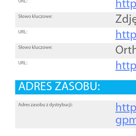
htt
URL:
Zdję
Słowo kluczowe:
htt
URL:
Ort
Słowo kluczowe:
http
URL:
ADRES ZASOBU:
http
Adres zasobu z dystrybucji:
gpm