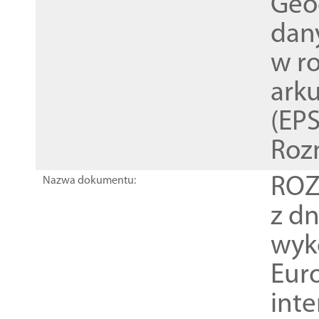
Geod
dan
w r
ark
(EPS
Roz
ROZ
Nazwa dokumentu:
z dn
wyk
Euro
inte