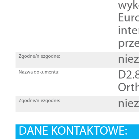
wyk
Euro
inte
prz
nie
Zgodne/niezgodne:
D2.8
Nazwa dokumentu:
Orth
nie
Zgodne/niezgodne:
DANE KONTAKTOWE: