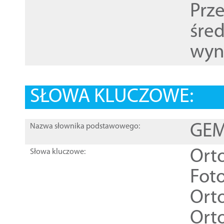
Prz
śre
wyn
SŁOWA KLUCZOWE:
GEME
Nazwa słownika podstawowego:
Ort
Słowa kluczowe:
Foto
Ort
Ort