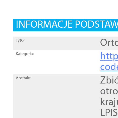
INFORMACJE PODSTA
Orto
Tytuł:
http
Kategoria:
cod
Zbi
Abstrakt:
otr
kra
LPI