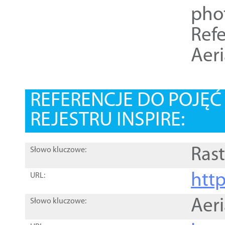
pho
Refe
Aer
REFERENCJE DO POJĘ
REJESTRU INSPIRE:
Rast
Słowo kluczowe:
htt
URL:
Aer
Słowo kluczowe: