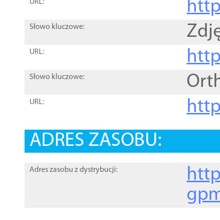
htt
URL:
Zdję
Słowo kluczowe:
htt
URL:
Ort
Słowo kluczowe:
http
URL:
ADRES ZASOBU:
http
Adres zasobu z dystrybucji:
gpm