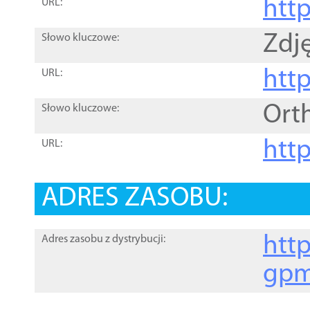
htt
URL:
Zdję
Słowo kluczowe:
htt
URL:
Ort
Słowo kluczowe:
http
URL:
ADRES ZASOBU:
http
Adres zasobu z dystrybucji:
gpm