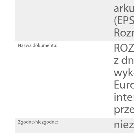
ark
(EPS
Roz
ROZ
Nazwa dokumentu:
z dn
wyk
Euro
inte
prz
nie
Zgodne/niezgodne: