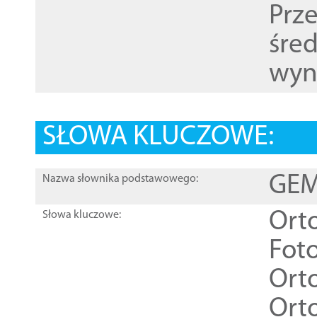
Prz
śre
wyn
SŁOWA KLUCZOWE:
GEME
Nazwa słownika podstawowego:
Ort
Słowa kluczowe:
Foto
Ort
Ort