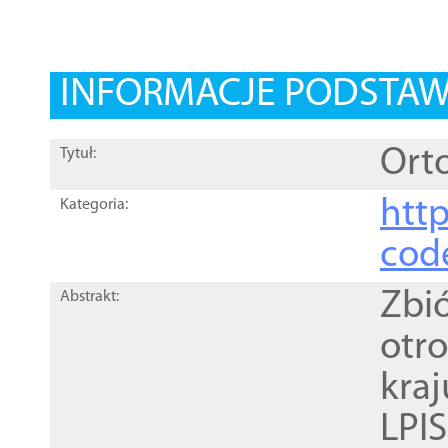
INFORMACJE PODSTA
Orto
Tytuł:
http
Kategoria:
cod
Zbi
Abstrakt:
otr
kra
LPI