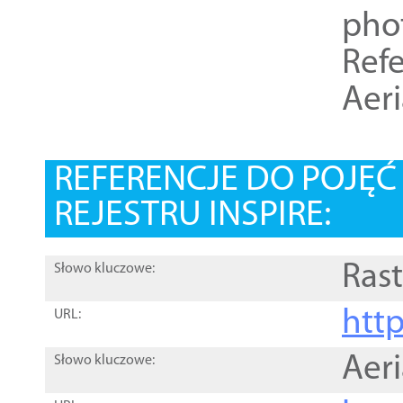
pho
Refe
Aer
REFERENCJE DO POJĘ
REJESTRU INSPIRE:
Rast
Słowo kluczowe:
htt
URL:
Aer
Słowo kluczowe: