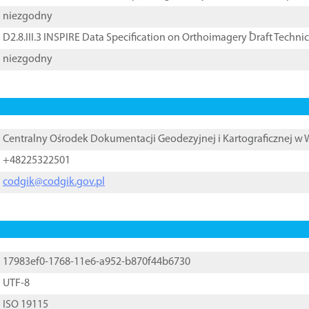
niezgodny
D2.8.III.3 INSPIRE Data Specification on Orthoimagery ֠Draft Techni
niezgodny
Centralny Ośrodek Dokumentacji Geodezyjnej i Kartograficznej w
+48225322501
codgik@codgik.gov.pl
17983ef0-1768-11e6-a952-b870f44b6730
UTF-8
ISO 19115