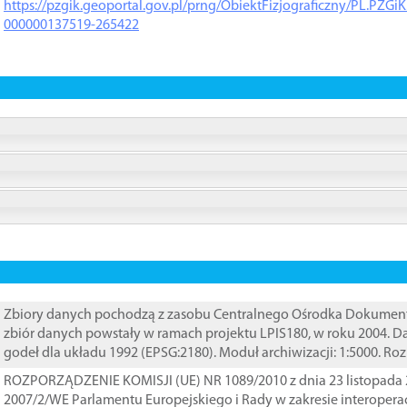
https://pzgik.geoportal.gov.pl/prng/ObiektFizjograficzny/PL.PZG
000000137519-265422
Zbiory danych pochodzą z zasobu Centralnego Ośrodka Dokumentacj
zbiór danych powstały w ramach projektu LPIS180, w roku 2004. 
godeł dla układu 1992 (EPSG:2180). Moduł archiwizacji: 1:5000. Ro
ROZPORZĄDZENIE KOMISJI (UE) NR 1089/2010 z dnia 23 listopada 
2007/2/WE Parlamentu Europejskiego i Rady w zakresie interopera