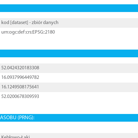
kod [
dataset
] - zbiór danych
urn:ogc:def:crs:EPSG::2180
52.0424320183308
16.0937996449782
16.1249508175641
52.0200678309593
ASOBU (PRNG):
Kębłowo-Łąki