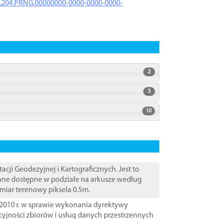
iK.204.PRNG.00000000-0000-0000-0000-
2
3
10
i Geodezyjnej i Kartograficznych. Jest to
Dane dostępne w podziale na arkusze według
zmiar terenowy piksela 0.5m.
2010 r. w sprawie wykonania dyrektywy
cyjności zbiorów i usług danych przestrzennych