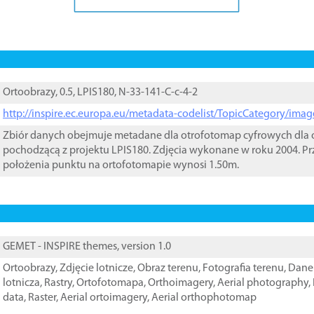
Ortoobrazy, 0.5, LPIS180, N-33-141-C-c-4-2
http://inspire.ec.europa.eu/metadata-codelist/TopicCategory/im
Zbiór danych obejmuje metadane dla otrofotomap cyfrowych dla o
pochodzącą z projektu LPIS180. Zdjęcia wykonane w roku 2004. Pr
położenia punktu na ortofotomapie wynosi 1.50m.
GEMET - INSPIRE themes, version 1.0
Ortoobrazy
,
Zdjęcie lotnicze
,
Obraz terenu
,
Fotografia terenu
,
Dane 
lotnicza
,
Rastry
,
Ortofotomapa
,
Orthoimagery
,
Aerial photography
,
data
,
Raster
,
Aerial ortoimagery
,
Aerial orthophotomap