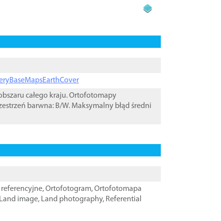
ageryBaseMapsEarthCover
bszaru całego kraju. Ortofotomapy
zestrzeń barwna: B/W. Maksymalny błąd średni
referencyjne
,
Ortofotogram
,
Ortofotomapa
Land image
,
Land photography
,
Referential