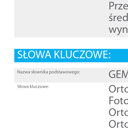
Prz
śre
wyn
SŁOWA KLUCZOWE:
GEME
Nazwa słownika podstawowego:
Ort
Słowa kluczowe:
Foto
Ort
Ort