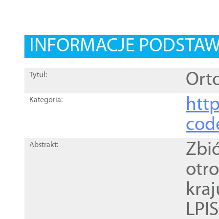
INFORMACJE PODSTA
Orto
Tytuł:
http
Kategoria:
cod
Zbi
Abstrakt:
otr
kra
LPI