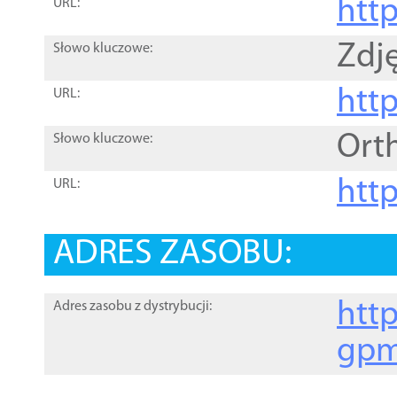
htt
URL:
Zdję
Słowo kluczowe:
htt
URL:
Ort
Słowo kluczowe:
http
URL:
ADRES ZASOBU:
http
Adres zasobu z dystrybucji:
gpm