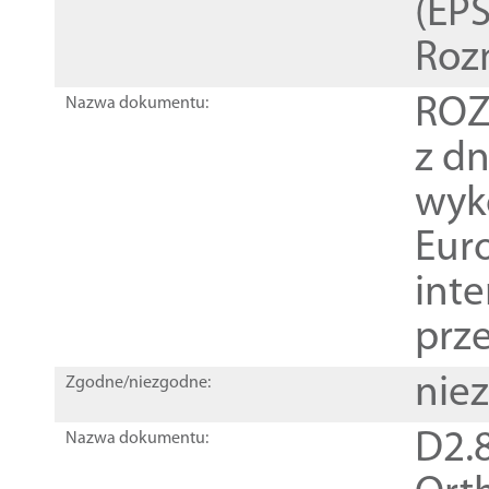
(EPS
Roz
ROZ
Nazwa dokumentu:
z dn
wyk
Euro
inte
prz
nie
Zgodne/niezgodne:
D2.8
Nazwa dokumentu: