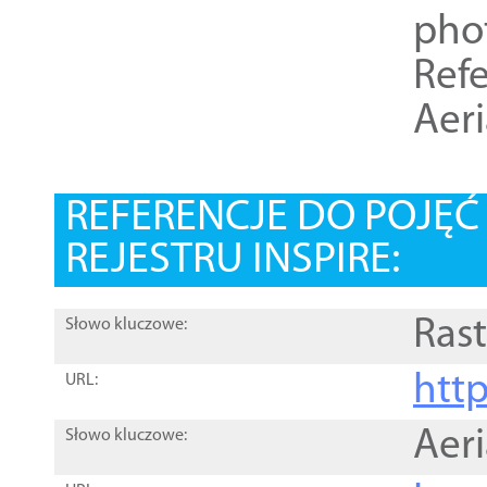
pho
Refe
Aer
REFERENCJE DO POJĘ
REJESTRU INSPIRE:
Rast
Słowo kluczowe:
htt
URL:
Aer
Słowo kluczowe: