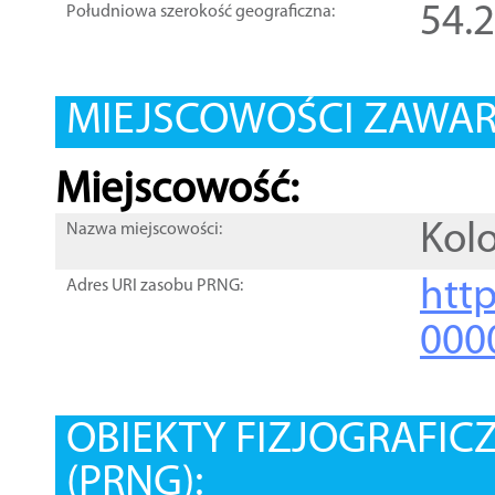
54.
Południowa szerokość geograficzna:
MIEJSCOWOŚCI ZAWART
Miejscowość:
Kol
Nazwa miejscowości:
htt
Adres URI zasobu PRNG:
000
OBIEKTY FIZJOGRAFIC
(PRNG):