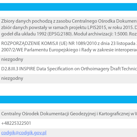
Zbiory danych pochodzą z zasobu Centralnego Ośrodka Dokumentacj
zbiór danych powstały w ramach projektu LPIS2015, w roku 2015.
godeł dla układu 1992 (EPSG:2180). Moduł archiwizacji: 1:5000. Ro
ROZPORZĄDZENIE KOMISJI (UE) NR 1089/2010 z dnia 23 listopada 
2007/2/WE Parlamentu Europejskiego i Rady w zakresie interopera
niezgodny
D2.8.III.3 INSPIRE Data Specification on Orthoimagery ֠Draft Techni
niezgodny
Centralny Ośrodek Dokumentacji Geodezyjnej i Kartograficznej w
+48225322501
codgik@codgik.gov.pl