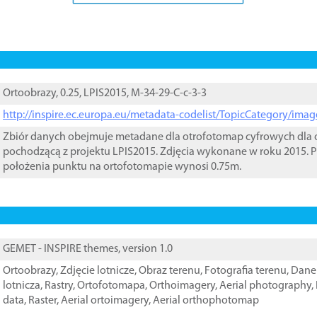
Ortoobrazy, 0.25, LPIS2015, M-34-29-C-c-3-3
http://inspire.ec.europa.eu/metadata-codelist/TopicCategory/im
Zbiór danych obejmuje metadane dla otrofotomap cyfrowych dla o
pochodzącą z projektu LPIS2015. Zdjęcia wykonane w roku 2015. P
położenia punktu na ortofotomapie wynosi 0.75m.
GEMET - INSPIRE themes, version 1.0
Ortoobrazy
,
Zdjęcie lotnicze
,
Obraz terenu
,
Fotografia terenu
,
Dane 
lotnicza
,
Rastry
,
Ortofotomapa
,
Orthoimagery
,
Aerial photography
,
data
,
Raster
,
Aerial ortoimagery
,
Aerial orthophotomap