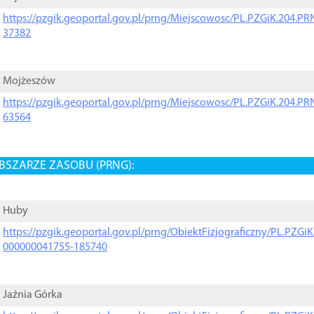
https://pzgik.geoportal.gov.pl/prng/Miejscowosc/PL.PZGiK.204.
37382
Mojżeszów
https://pzgik.geoportal.gov.pl/prng/Miejscowosc/PL.PZGiK.204.
63564
BSZARZE ZASOBU (PRNG):
Huby
https://pzgik.geoportal.gov.pl/prng/ObiektFizjograficzny/PL.PZG
000000041755-185740
Jaźnia Górka