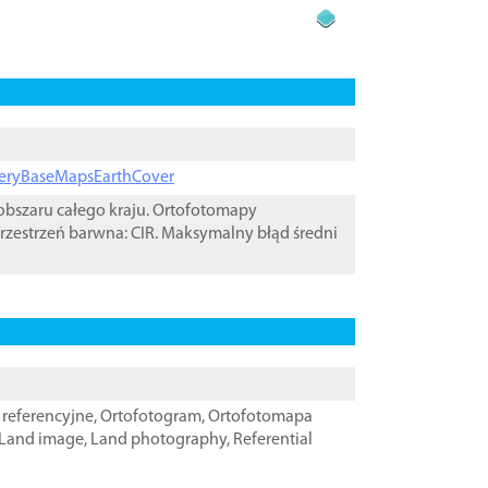
ageryBaseMapsEarthCover
bszaru całego kraju. Ortofotomapy
rzestrzeń barwna: CIR. Maksymalny błąd średni
referencyjne
,
Ortofotogram
,
Ortofotomapa
Land image
,
Land photography
,
Referential