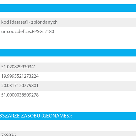
kod [
dataset
] - zbiór danych
urn:ogc:def:crs:EPSG::2180
51.020829930341
19.9995521273224
20.0317120279801
51.0000038509278
BSZARZE ZASOBU (GEONAMES):
769826