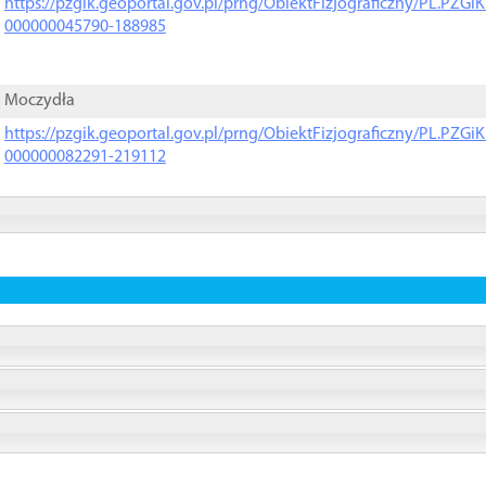
https://pzgik.geoportal.gov.pl/prng/ObiektFizjograficzny/PL.PZG
000000045790-188985
Moczydła
https://pzgik.geoportal.gov.pl/prng/ObiektFizjograficzny/PL.PZG
000000082291-219112