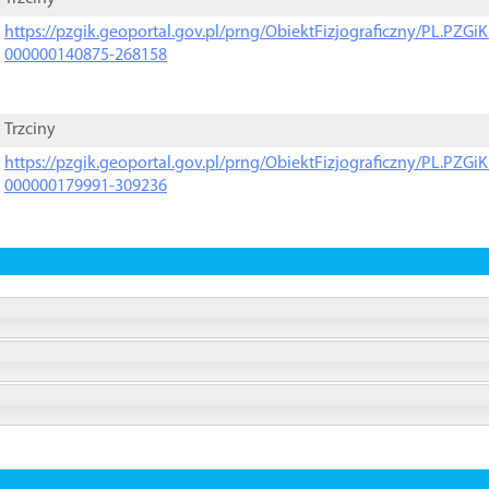
https://pzgik.geoportal.gov.pl/prng/ObiektFizjograficzny/PL.PZG
000000140875-268158
Trzciny
https://pzgik.geoportal.gov.pl/prng/ObiektFizjograficzny/PL.PZG
000000179991-309236