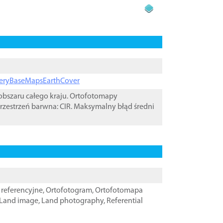
ageryBaseMapsEarthCover
bszaru całego kraju. Ortofotomapy
rzestrzeń barwna: CIR. Maksymalny błąd średni
referencyjne
,
Ortofotogram
,
Ortofotomapa
Land image
,
Land photography
,
Referential