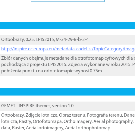
Ortoobrazy, 0.25, LPIS2015, M-34-29-B-b-2-4
http://inspire.ec.europa.eu/metadata-codelist/TopicCategory/im
Zbiór danych obejmuje metadane dla otrofotomap cyfrowych dla o
pochodzącą z projektu LPIS2015. Zdjęcia wykonane w roku 2015. P
położenia punktu na ortofotomapie wynosi 0.75m.
GEMET - INSPIRE themes, version 1.0
Ortoobrazy
,
Zdjęcie lotnicze
,
Obraz terenu
,
Fotografia terenu
,
Dane 
lotnicza
,
Rastry
,
Ortofotomapa
,
Orthoimagery
,
Aerial photography
,
data
,
Raster
,
Aerial ortoimagery
,
Aerial orthophotomap