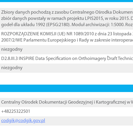
Zbiory danych pochodzą z zasobu Centralnego Ośrodka Dokumentacj
zbiór danych powstały w ramach projektu LPIS2015, w roku 2015.
godeł dla układu 1992 (EPSG:2180). Moduł archiwizacji: 1:5000. Ro
ROZPORZĄDZENIE KOMISJI (UE) NR 1089/2010 z dnia 23 listopada 
2007/2/WE Parlamentu Europejskiego i Rady w zakresie interopera
niezgodny
D2.8.III.3 INSPIRE Data Specification on Orthoimagery ֠Draft Techni
niezgodny
Centralny Ośrodek Dokumentacji Geodezyjnej i Kartograficznej w
+48225322501
codgik@codgik.gov.pl