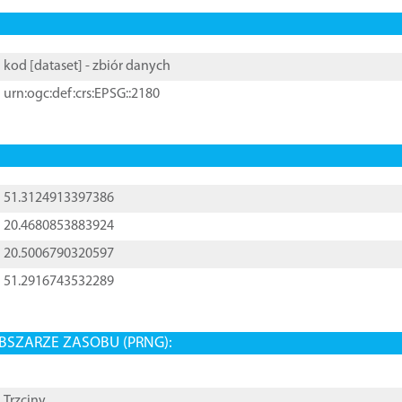
kod [
dataset
] - zbiór danych
urn:ogc:def:crs:EPSG::2180
51.3124913397386
20.4680853883924
20.5006790320597
51.2916743532289
BSZARZE ZASOBU (PRNG):
Trzciny