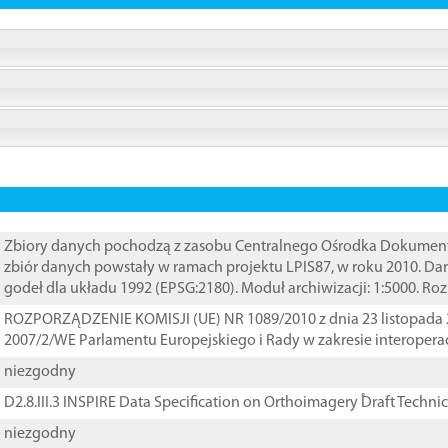
Zbiory danych pochodzą z zasobu Centralnego Ośrodka Dokumentacj
zbiór danych powstały w ramach projektu LPIS87, w roku 2010. D
godeł dla układu 1992 (EPSG:2180). Moduł archiwizacji: 1:5000. Ro
ROZPORZĄDZENIE KOMISJI (UE) NR 1089/2010 z dnia 23 listopada 
2007/2/WE Parlamentu Europejskiego i Rady w zakresie interopera
niezgodny
D2.8.III.3 INSPIRE Data Specification on Orthoimagery ֠Draft Techni
niezgodny