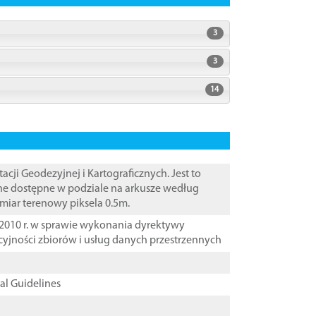
3
3
14
i Geodezyjnej i Kartograficznych. Jest to
ane dostępne w podziale na arkusze według
zmiar terenowy piksela 0.5m.
2010 r. w sprawie wykonania dyrektywy
cyjności zbiorów i usług danych przestrzennych
cal Guidelines