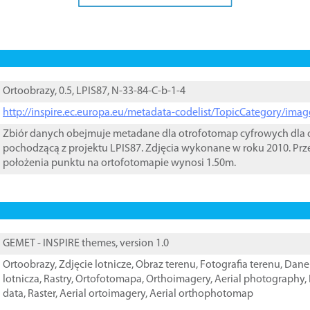
Ortoobrazy, 0.5, LPIS87, N-33-84-C-b-1-4
http://inspire.ec.europa.eu/metadata-codelist/TopicCategory/im
Zbiór danych obejmuje metadane dla otrofotomap cyfrowych dla o
pochodzącą z projektu LPIS87. Zdjęcia wykonane w roku 2010. Prz
położenia punktu na ortofotomapie wynosi 1.50m.
GEMET - INSPIRE themes, version 1.0
Ortoobrazy
,
Zdjęcie lotnicze
,
Obraz terenu
,
Fotografia terenu
,
Dane 
lotnicza
,
Rastry
,
Ortofotomapa
,
Orthoimagery
,
Aerial photography
,
data
,
Raster
,
Aerial ortoimagery
,
Aerial orthophotomap