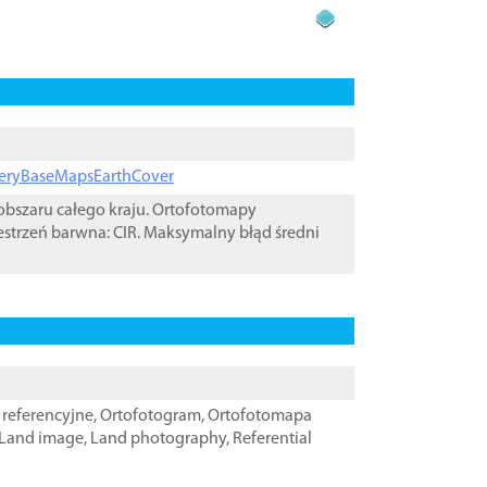
ageryBaseMapsEarthCover
bszaru całego kraju. Ortofotomapy
estrzeń barwna: CIR. Maksymalny błąd średni
referencyjne
,
Ortofotogram
,
Ortofotomapa
Land image
,
Land photography
,
Referential