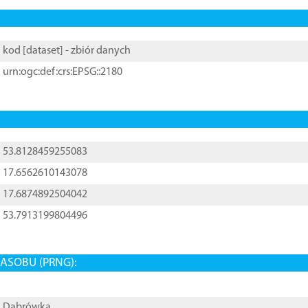
kod [
dataset
] - zbiór danych
urn:ogc:def:crs:EPSG::2180
53.8128459255083
17.6562610143078
17.6874892504042
53.7913199804496
ASOBU (PRNG):
Dąbrówka