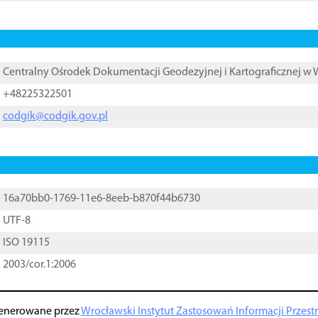
Centralny Ośrodek Dokumentacji Geodezyjnej i Kartograficznej w
+48225322501
codgik@codgik.gov.pl
16a70bb0-1769-11e6-8eeb-b870f44b6730
UTF-8
ISO 19115
2003/cor.1:2006
enerowane przez
Wrocławski Instytut Zastosowań Informacji Przestrz