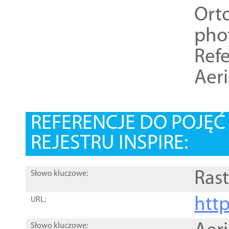
Ort
pho
Refe
Aer
REFERENCJE DO POJĘ
REJESTRU INSPIRE:
Rast
Słowo kluczowe:
htt
URL:
Słowo kluczowe: