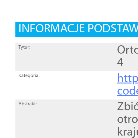
INFORMACJE PODSTA
Orto
Tytuł:
4
http
Kategoria:
cod
Zbi
Abstrakt:
otr
kra