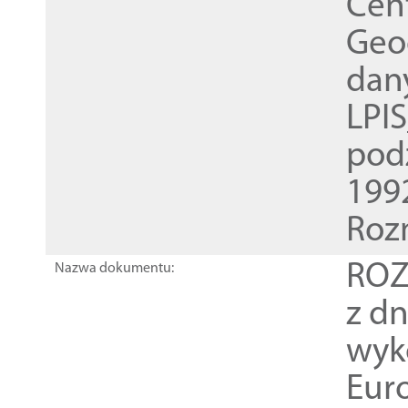
Cen
Geod
dan
LPI
pod
1992
Roz
ROZ
Nazwa dokumentu:
z dn
wyk
Euro