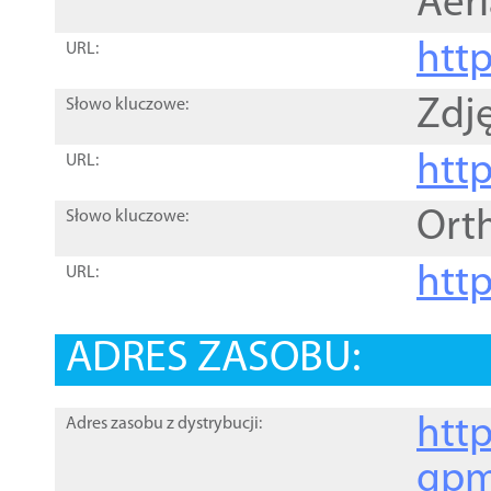
Aer
htt
URL:
Zdję
Słowo kluczowe:
htt
URL:
Ort
Słowo kluczowe:
http
URL:
ADRES ZASOBU:
http
Adres zasobu z dystrybucji:
gpm