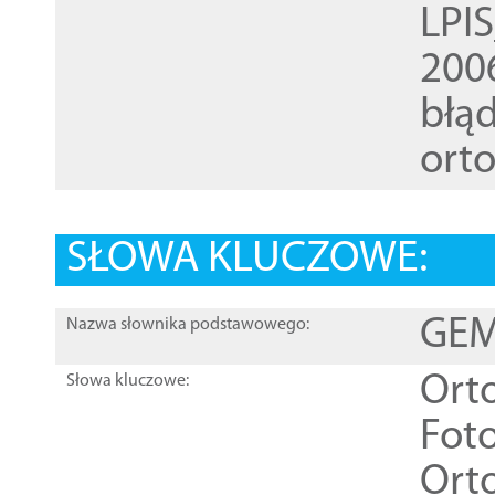
LPI
200
błąd
ort
SŁOWA KLUCZOWE:
GEME
Nazwa słownika podstawowego:
Ort
Słowa kluczowe:
Foto
Ort