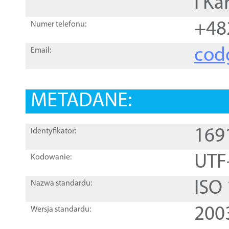
i Ka
+48
Numer telefonu:
cod
Email:
METADANE:
169
Identyfikator:
UTF
Kodowanie:
ISO
Nazwa standardu:
200
Wersja standardu: