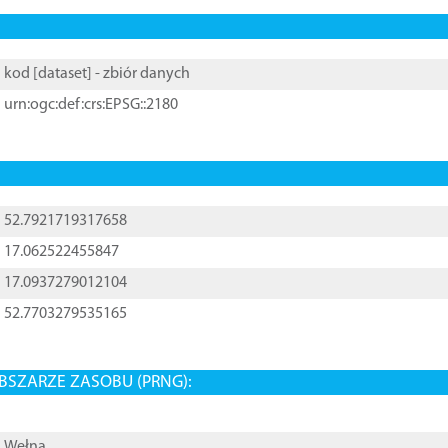
kod [
dataset
] - zbiór danych
urn:ogc:def:crs:EPSG::2180
52.7921719317658
17.062522455847
17.0937279012104
52.7703279535165
BSZARZE ZASOBU (PRNG):
Wełna