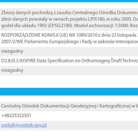
Zbiory danych pochodzą z zasobu Centralnego Ośrodka Dokumentacj
zbiór danych powstały w ramach projektu LPIS180, w roku 2005. 
godeł dla układu 1992 (EPSG:2180). Moduł archiwizacji: 1:5000. Ro
ROZPORZĄDZENIE KOMISJI (UE) NR 1089/2010 z dnia 23 listopada 
2007/2/WE Parlamentu Europejskiego i Rady w zakresie interopera
niezgodny
D2.8.III.3 INSPIRE Data Specification on Orthoimagery ֠Draft Techni
niezgodny
Centralny Ośrodek Dokumentacji Geodezyjnej i Kartograficznej w
+48225322501
codgik@codgik.gov.pl