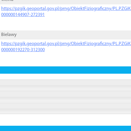
https://pzgik.geoportal.gov.pl/prng/ObiektFizjograficzny/PL.PZG
000000144907-272391
Bielawy
https://pzgik.geoportal.gov.pl/prng/ObiektFizjograficzny/PL.PZG
000000192270-312300