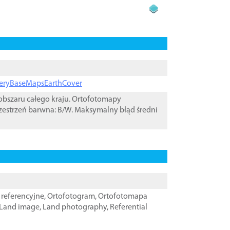
ageryBaseMapsEarthCover
bszaru całego kraju. Ortofotomapy
zestrzeń barwna: B/W. Maksymalny błąd średni
referencyjne
,
Ortofotogram
,
Ortofotomapa
Land image
,
Land photography
,
Referential