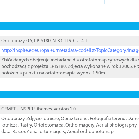
Ortoobrazy, 0.5, LPIS180, N-33-119-C-a-4-1
http://inspire.ec.europa.eu/metadata-codelist/TopicCategory/im
Zbiór danych obejmuje metadane dla otrofotomap cyfrowych dla o
pochodzącą z projektu LPIS180. Zdjęcia wykonane w roku 2005. Pr
położenia punktu na ortofotomapie wynosi 1.50m.
GEMET - INSPIRE themes, version 1.0
Ortoobrazy
,
Zdjęcie lotnicze
,
Obraz terenu
,
Fotografia terenu
,
Dane 
lotnicza
,
Rastry
,
Ortofotomapa
,
Orthoimagery
,
Aerial photography
,
data
,
Raster
,
Aerial ortoimagery
,
Aerial orthophotomap