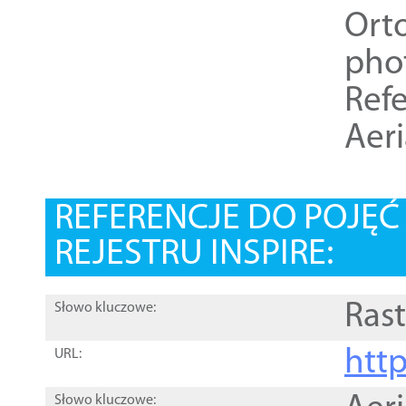
Ort
pho
Refe
Aer
REFERENCJE DO POJĘ
REJESTRU INSPIRE:
Rast
Słowo kluczowe:
htt
URL:
Słowo kluczowe: