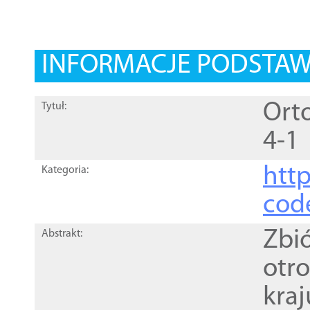
INFORMACJE PODSTA
Orto
Tytuł:
4-1
http
Kategoria:
cod
Zbi
Abstrakt:
otr
kra