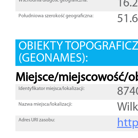
16.
Wschodnia długość geograficzna:
51.
Południowa szerokość geograficzna:
OBIEKTY TOPOGRAFIC
(GEONAMES):
Miejsce/miejscowość/ob
874
Identyfikator miejsca/lokalizacji:
Wil
Nazwa miejsca/lokalizacji:
htt
Adres URI zasobu: