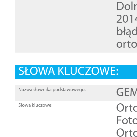
Dol
201
błąd
ort
SŁOWA KLUCZOWE:
GEME
Nazwa słownika podstawowego:
Ort
Słowa kluczowe:
Foto
Ort