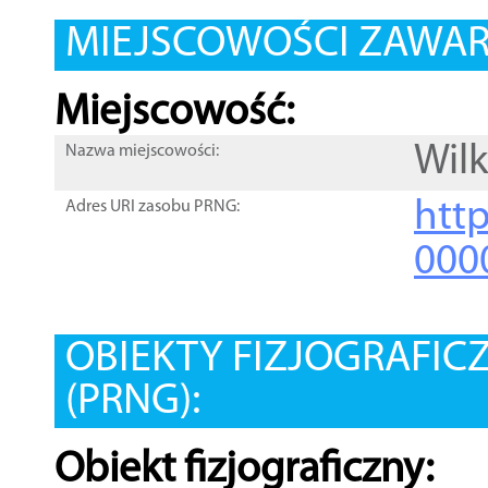
MIEJSCOWOŚCI ZAWART
Miejscowość:
Wil
Nazwa miejscowości:
htt
Adres URI zasobu PRNG:
000
OBIEKTY FIZJOGRAFIC
(PRNG):
Obiekt fizjograficzny: