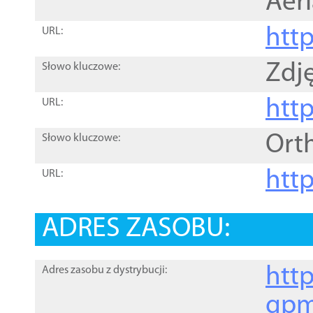
Aer
htt
URL:
Zdję
Słowo kluczowe:
htt
URL:
Ort
Słowo kluczowe:
http
URL:
ADRES ZASOBU:
http
Adres zasobu z dystrybucji:
gpm