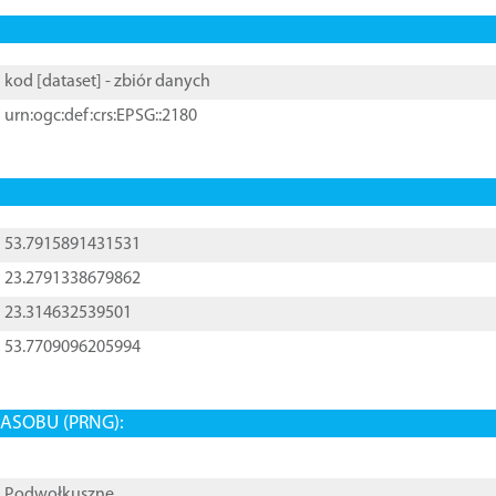
kod [
dataset
] - zbiór danych
urn:ogc:def:crs:EPSG::2180
53.7915891431531
23.2791338679862
23.314632539501
53.7709096205994
ASOBU (PRNG):
Podwołkuszne