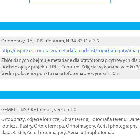
Ortoobrazy, 0.5, LPIS_Centrum, N-34-83-D-a-3-2
http://inspire.ec.europa.eu/metadata-codelist/TopicCategory/im
Zbiór danych obejmuje metadane dla otrofotomap cyfrowych dla o
pochodzącą z projektu LPIS_Centrum. Zdjęcia wykonane w roku 20
średni położenia punktu na ortofotomapie wynosi 1.50m.
GEMET - INSPIRE themes, version 1.0
Ortoobrazy
,
Zdjęcie lotnicze
,
Obraz terenu
,
Fotografia terenu
,
Dane 
lotnicza
,
Rastry
,
Ortofotomapa
,
Orthoimagery
,
Aerial photography
,
data
,
Raster
,
Aerial ortoimagery
,
Aerial orthophotomap