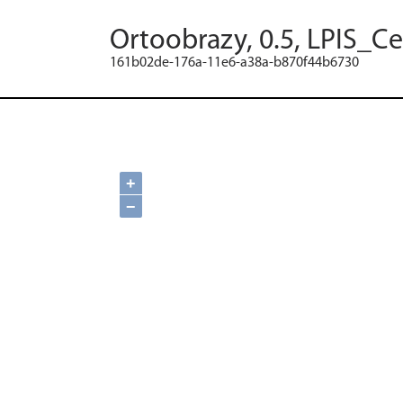
Ortoobrazy, 0.5, LPIS_C
161b02de-176a-11e6-a38a-b870f44b6730
+
−