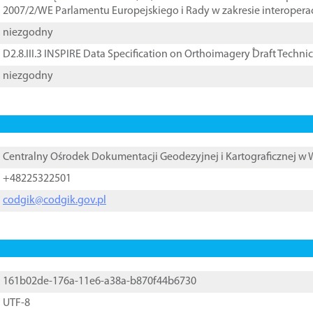
2007/2/WE Parlamentu Europejskiego i Rady w zakresie interopera
niezgodny
D2.8.III.3 INSPIRE Data Specification on Orthoimagery ֠Draft Techni
niezgodny
Centralny Ośrodek Dokumentacji Geodezyjnej i Kartograficznej w
+48225322501
codgik@codgik.gov.pl
161b02de-176a-11e6-a38a-b870f44b6730
UTF-8