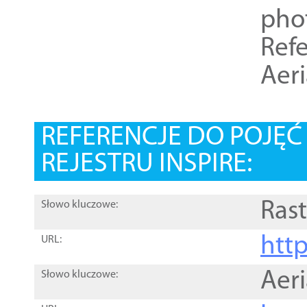
pho
Refe
Aer
REFERENCJE DO POJĘ
REJESTRU INSPIRE:
Rast
Słowo kluczowe:
htt
URL:
Aer
Słowo kluczowe: