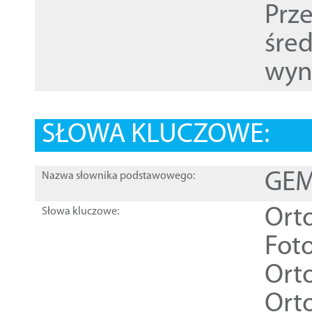
Prz
śre
wyn
SŁOWA KLUCZOWE:
GEME
Nazwa słownika podstawowego:
Ort
Słowa kluczowe:
Foto
Ort
Ort