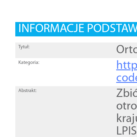
INFORMACJE PODSTA
Orto
Tytuł:
http
Kategoria:
cod
Zbi
Abstrakt:
otr
kra
LPI