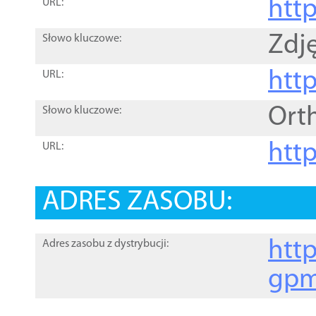
htt
URL:
Zdję
Słowo kluczowe:
htt
URL:
Ort
Słowo kluczowe:
http
URL:
ADRES ZASOBU:
http
Adres zasobu z dystrybucji:
gpm