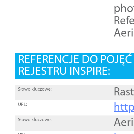
pho
Refe
Aer
REFERENCJE DO POJĘ
REJESTRU INSPIRE:
Rast
Słowo kluczowe:
htt
URL:
Aer
Słowo kluczowe: