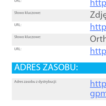
htt
URL:
Zdję
Słowo kluczowe:
htt
URL:
Ort
Słowo kluczowe:
http
URL:
ADRES ZASOBU:
http
Adres zasobu z dystrybucji:
gpm