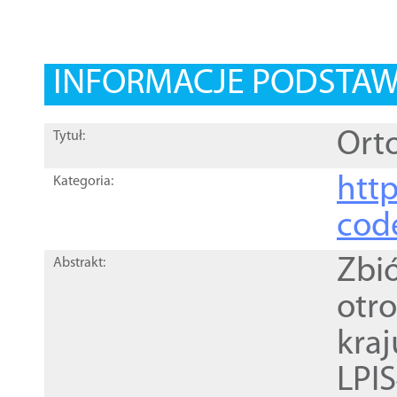
INFORMACJE PODSTA
Orto
Tytuł:
http
Kategoria:
cod
Zbi
Abstrakt:
otr
kra
LPI