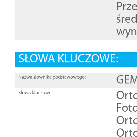
Prz
śre
wyn
SŁOWA KLUCZOWE:
GEME
Nazwa słownika podstawowego:
Ort
Słowa kluczowe:
Foto
Ort
Ort