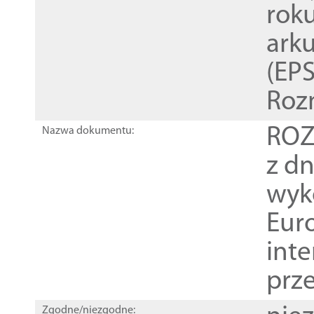
rok
ark
(EPS
Roz
ROZ
Nazwa dokumentu:
z dn
wyk
Euro
inte
prz
Zgodne/niezgodne: