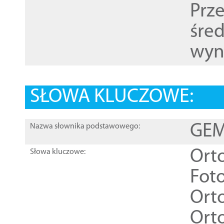
Prz
śre
wyn
SŁOWA KLUCZOWE:
GEME
Nazwa słownika podstawowego:
Ort
Słowa kluczowe:
Foto
Ort
Ort