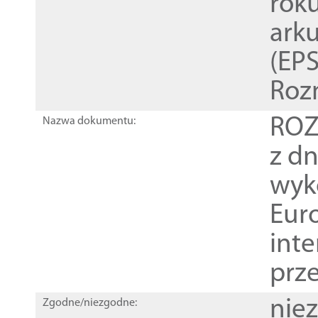
rok
ark
(EPS
Roz
ROZ
Nazwa dokumentu:
z dn
wyk
Euro
inte
prz
nie
Zgodne/niezgodne: