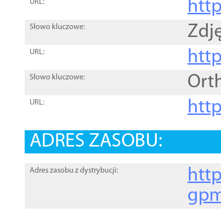
htt
URL:
Zdję
Słowo kluczowe:
htt
URL:
Ort
Słowo kluczowe:
http
URL:
ADRES ZASOBU:
http
Adres zasobu z dystrybucji:
gpm