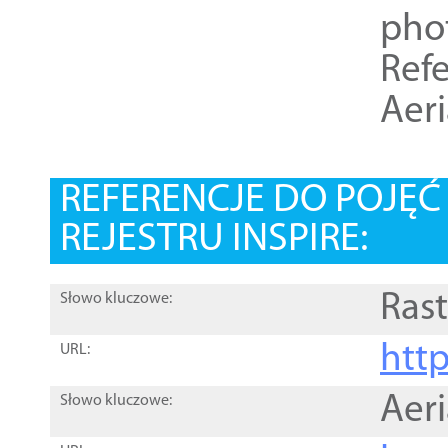
pho
Refe
Aer
REFERENCJE DO POJĘ
REJESTRU INSPIRE:
Rast
Słowo kluczowe:
htt
URL:
Aer
Słowo kluczowe: