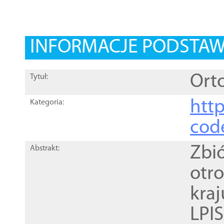
INFORMACJE PODSTA
Orto
Tytuł:
http
Kategoria:
cod
Zbi
Abstrakt:
otr
kra
LPI