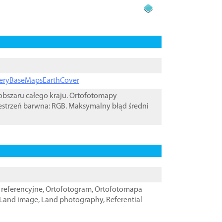
ageryBaseMapsEarthCover
bszaru całego kraju. Ortofotomapy
estrzeń barwna: RGB. Maksymalny błąd średni
referencyjne
,
Ortofotogram
,
Ortofotomapa
Land image
,
Land photography
,
Referential