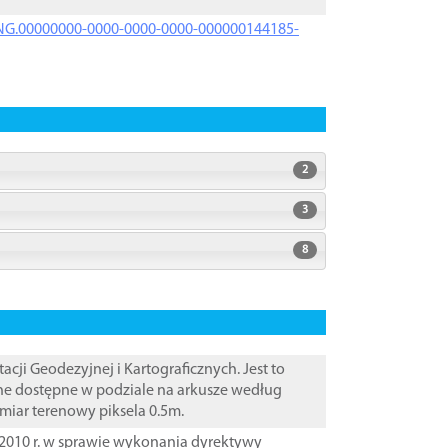
PRNG.00000000-0000-0000-0000-000000144185-
2
3
8
i Geodezyjnej i Kartograficznych. Jest to
ane dostępne w podziale na arkusze według
zmiar terenowy piksela 0.5m.
2010 r. w sprawie wykonania dyrektywy