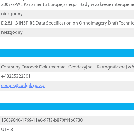
2007/2/WE Parlamentu Europejskiego i Rady w zakresie interopera
niezgodny
D2.8.III.3 INSPIRE Data Specification on Orthoimagery ֠Draft Techni
niezgodny
Centralny Ośrodek Dokumentacji Geodezyjnej i Kartograficznej w
+48225322501
codgik@codgik.gov.pl
15689840-1769-11e6-97f3-b870f44b6730
UTF-8