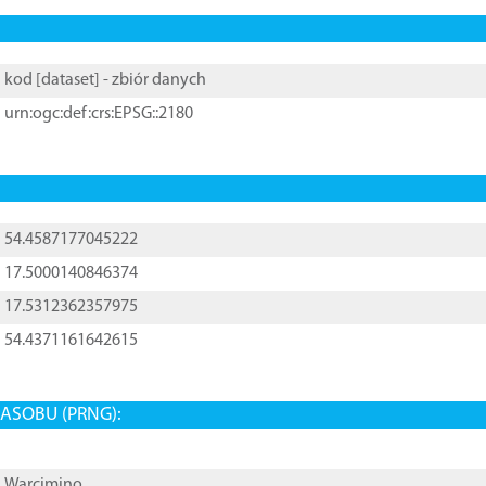
kod [
dataset
] - zbiór danych
urn:ogc:def:crs:EPSG::2180
54.4587177045222
17.5000140846374
17.5312362357975
54.4371161642615
ASOBU (PRNG):
Warcimino