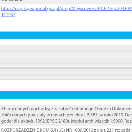
https://pzgik.geoportal.gov.pl/prng/Miejscowosc/PL.PZGiK.204.
111937
Zbiory danych pochodzą z zasobu Centralnego Ośrodka Dokumentacj
zbiór danych powstały w ramach projektu LPIS87, w roku 2010. D
godeł dla układu 1992 (EPSG:2180). Moduł archiwizacji: 1:5000. Ro
ROZPORZĄDZENIE KOMISJI (UE) NR 1089/2010 z dnia 23 listopada 