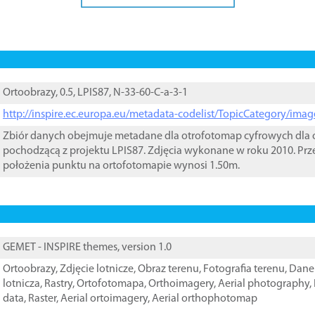
Ortoobrazy, 0.5, LPIS87, N-33-60-C-a-3-1
http://inspire.ec.europa.eu/metadata-codelist/TopicCategory/im
Zbiór danych obejmuje metadane dla otrofotomap cyfrowych dla o
pochodzącą z projektu LPIS87. Zdjęcia wykonane w roku 2010. Prz
położenia punktu na ortofotomapie wynosi 1.50m.
GEMET - INSPIRE themes, version 1.0
Ortoobrazy
,
Zdjęcie lotnicze
,
Obraz terenu
,
Fotografia terenu
,
Dane 
lotnicza
,
Rastry
,
Ortofotomapa
,
Orthoimagery
,
Aerial photography
,
data
,
Raster
,
Aerial ortoimagery
,
Aerial orthophotomap