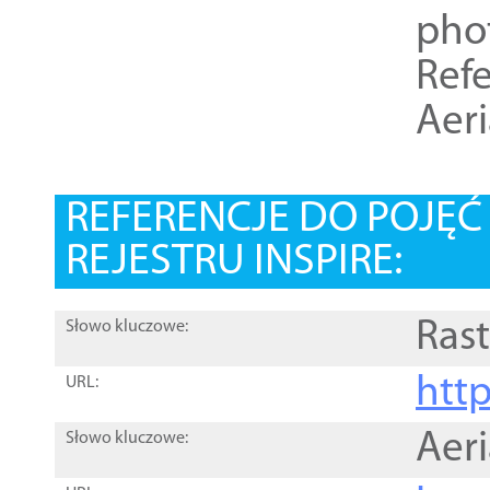
pho
Refe
Aer
REFERENCJE DO POJĘ
REJESTRU INSPIRE:
Rast
Słowo kluczowe:
htt
URL:
Aer
Słowo kluczowe: