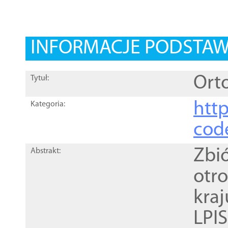
INFORMACJE PODSTA
Orto
Tytuł:
http
Kategoria:
cod
Zbi
Abstrakt:
otr
kra
LPI