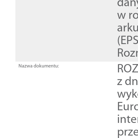
dan
w r
ark
(EPS
Roz
ROZ
Nazwa dokumentu:
z dn
wyk
Euro
inte
prz