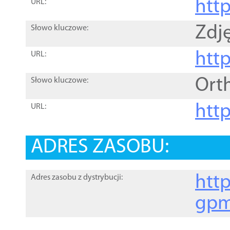
htt
URL:
Zdję
Słowo kluczowe:
htt
URL:
Ort
Słowo kluczowe:
http
URL:
ADRES ZASOBU:
http
Adres zasobu z dystrybucji:
gpm