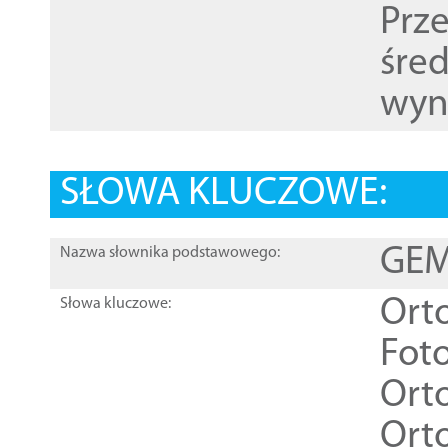
Prz
śre
wyn
SŁOWA KLUCZOWE:
GEME
Nazwa słownika podstawowego:
Ort
Słowa kluczowe:
Foto
Ort
Ort