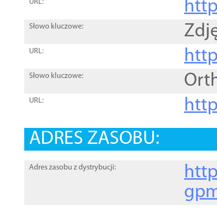
htt
URL:
Zdję
Słowo kluczowe:
htt
URL:
Ort
Słowo kluczowe:
http
URL:
ADRES ZASOBU:
http
Adres zasobu z dystrybucji:
gpm