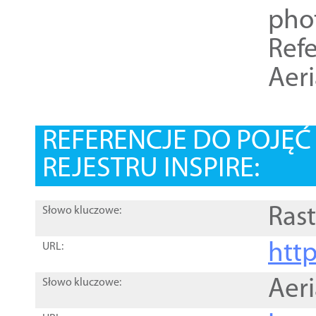
pho
Refe
Aer
REFERENCJE DO POJĘ
REJESTRU INSPIRE:
Rast
Słowo kluczowe:
htt
URL:
Aer
Słowo kluczowe: