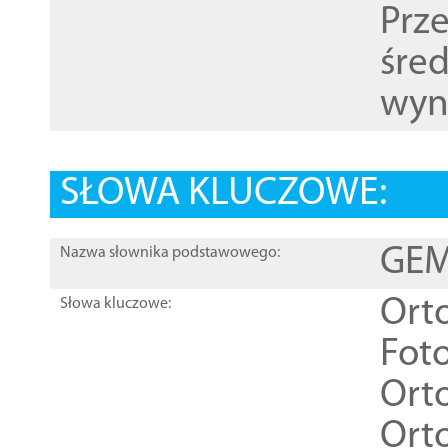
Prz
śre
wyn
SŁOWA KLUCZOWE:
GEME
Nazwa słownika podstawowego:
Ort
Słowa kluczowe:
Foto
Ort
Ort