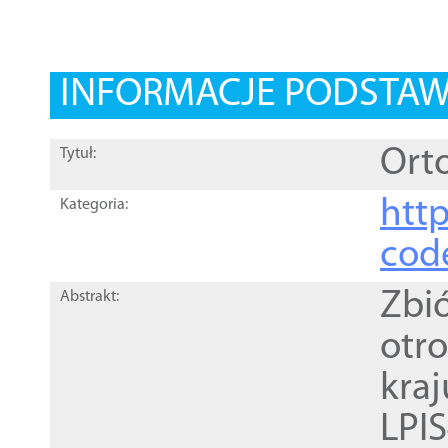
INFORMACJE PODSTA
Orto
Tytuł:
http
Kategoria:
cod
Zbi
Abstrakt:
otr
kra
LPI